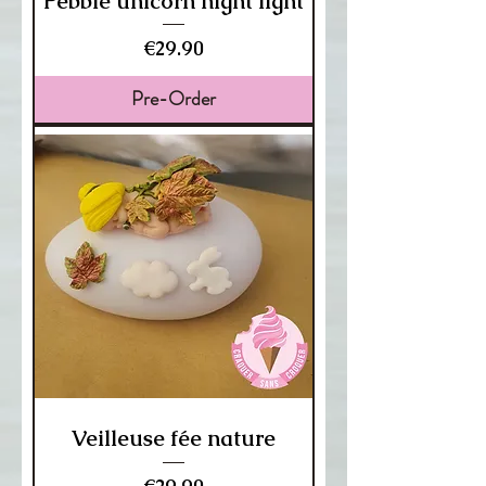
Pebble unicorn night light
Price
€29.90
Pre-Order
Veilleuse fée nature
Price