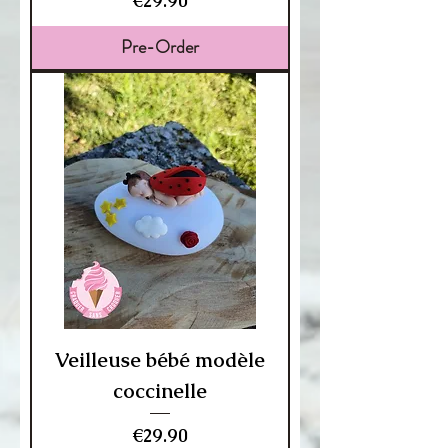
€29.90
Pre-Order
Veilleuse bébé modèle
coccinelle
Price
€29.90