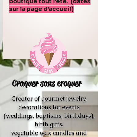
boutique tout l'été. (dates
sur la page d'accueil)
Craquer sans croquer
Creator of gourmet jewelry,
decorations for events
(weddings, baptisms, birthdays),
birth gifts.
vegetable wax candles and