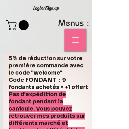
Login/Sign up
Menus :
5% de réduction sur votre
première commande avec
le code "welcome"
Code FONDANT : 9
fondants achetés = +1 offert
Pas d'expédition de
fondant pendant la
canicule. Vous pouvez
retrouver mes produits sur
différents marché et