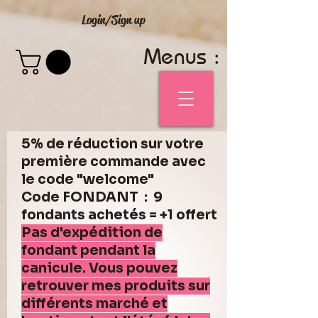
Login/Sign up
Menus :
5% de réduction sur votre
première commande avec
le code "welcome"
Code FONDANT : 9
fondants achetés = +1 offert
Pas d'expédition de
fondant pendant la
canicule. Vous pouvez
retrouver mes produits sur
différents marché et