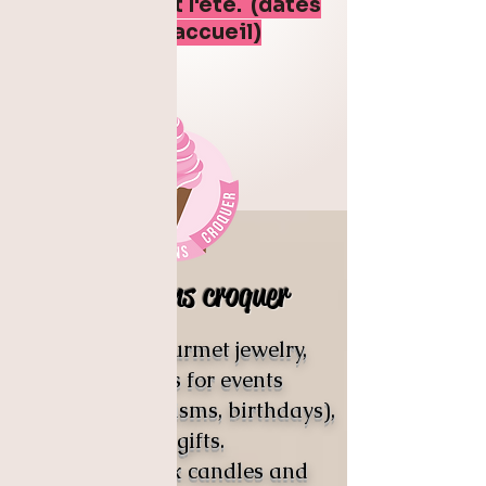
boutique tout l'été. (dates
sur la page d'accueil)
Craquer sans croquer
Creator of gourmet jewelry,
decorations for events
(weddings, baptisms, birthdays),
birth gifts.
vegetable wax candles and