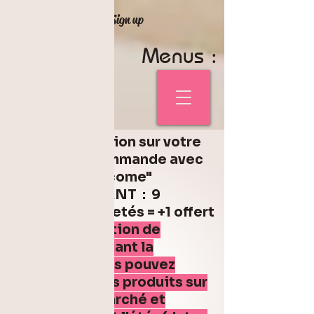
Login/Sign up
Menus :
5% de réduction sur votre
première commande avec
le code "welcome"
Code FONDANT : 9
fondants achetés = +1 offert
Pas d'expédition de
fondant pendant la
canicule. Vous pouvez
retrouver mes produits sur
différents marché et