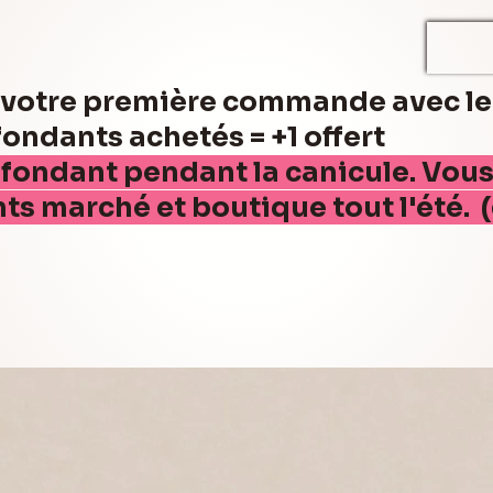
r votre première commande avec l
ndants achetés = +1 offert
 fondant pendant la canicule. Vou
nts marché et boutique tout l'été. 