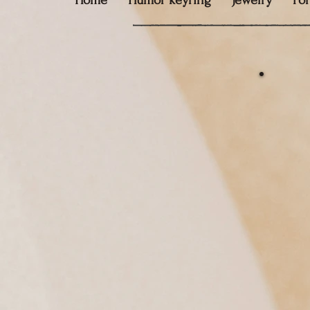
Home
Humor keyring
Jewelry
Fo