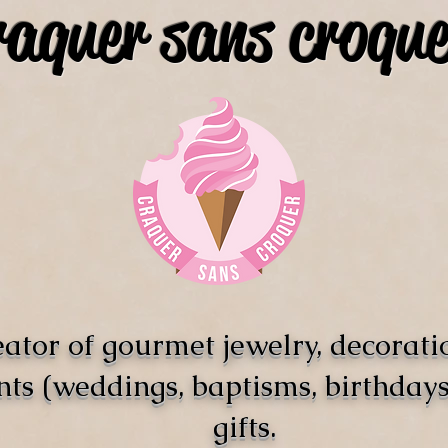
raquer sans croque
ator of gourmet jewelry, decorati
nts (weddings, baptisms, birthdays)
gifts.