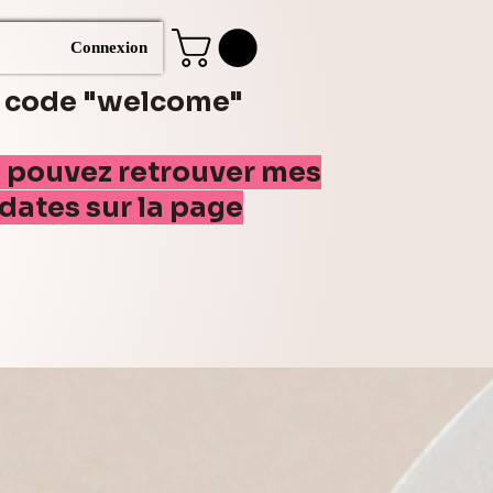
Connexion
e code "welcome"
s pouvez retrouver mes
(dates sur la page