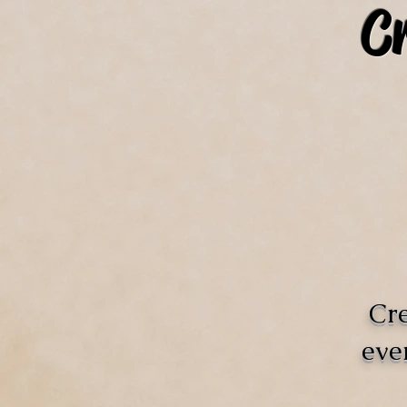
C
Cre
eve