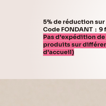
5% de réduction su
Code FONDANT : 9 fo
Pas d'expédition de
produits sur différe
d'accueil)