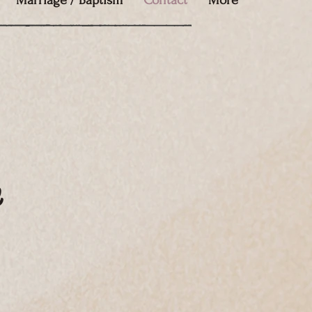
Marriage / Baptism
Contact
More
e