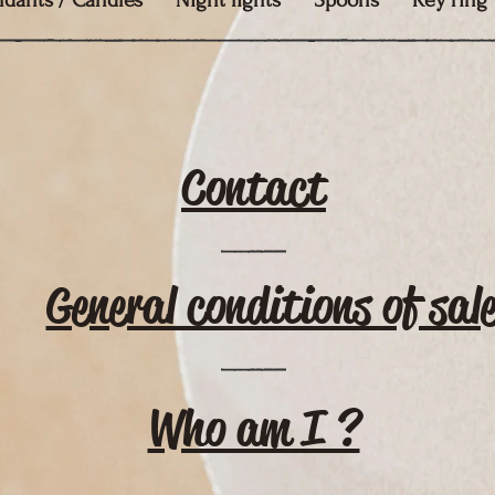
ndants / Candles
Night lights
Spoons
Key ring
Contact
General conditions of sal
Who am I ?