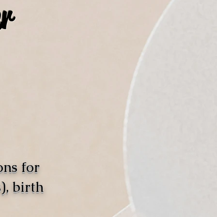
r
ons for
, birth