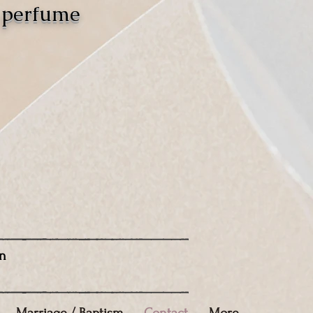
o perfume
n