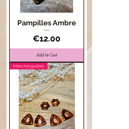
Pampilles Ambre
Price
€12.00
Add to Cart
Interchangeable