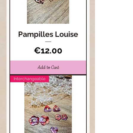
Pampilles Louise
Price
€12.00
Add to Cart
Interchangeable