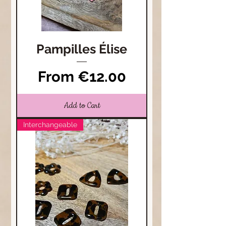
Pampilles Élise
Sale Price
From
€12.00
Add to Cart
Interchangeable