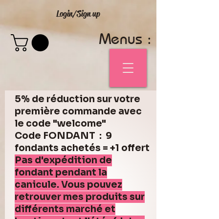
Login/Sign up
Menus :
5% de réduction sur votre
première commande avec
le code "welcome"
Code FONDANT : 9
fondants achetés = +1 offert
Pas d'expédition de
fondant pendant la
canicule. Vous pouvez
retrouver mes produits sur
différents marché et