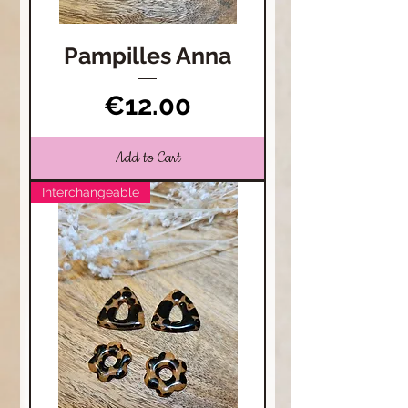
Pampilles Anna
Price
€12.00
Add to Cart
Interchangeable