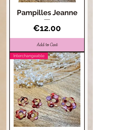
Pampilles Jeanne
Price
€12.00
Add to Cart
Interchangeable