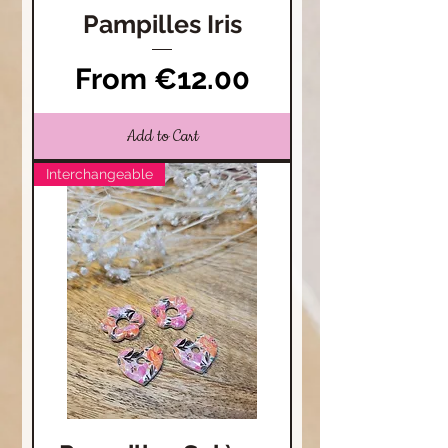
Pampilles Iris
Sale Price
From
€12.00
Add to Cart
Interchangeable