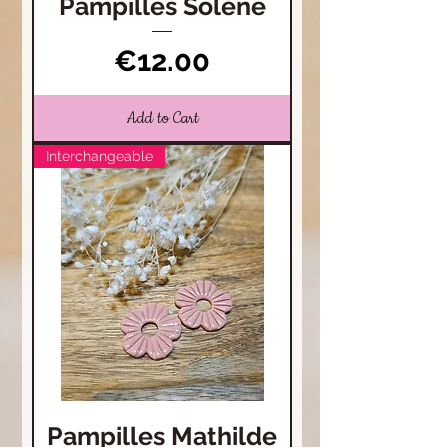
Pampilles Solène
Price
€12.00
Add to Cart
Interchangeable
Pampilles Mathilde