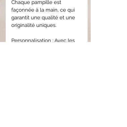
Chaque pampille est
façonnée à la main, ce qui
garantit une qualité et une
originalité uniques.
Personnalisation : Avec les
pampilles interchangeables,
créez des combinaisons
infinies pour assortir vos
boucles d'oreilles à votre
style.
Confort et légèreté : L’argile
polymère est un matériau
léger, idéal pour porter des
boucles d'oreilles toute la
journée sans inconfort.