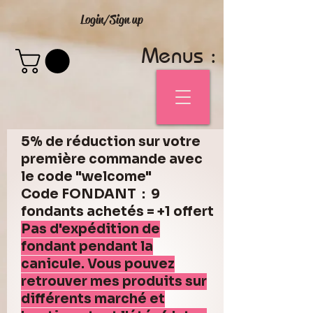
Login/Sign up
Menus :
5% de réduction sur votre
première commande avec
le code "welcome"
Code FONDANT : 9
fondants achetés = +1 offert
Pas d'expédition de
fondant pendant la
canicule. Vous pouvez
retrouver mes produits sur
différents marché et