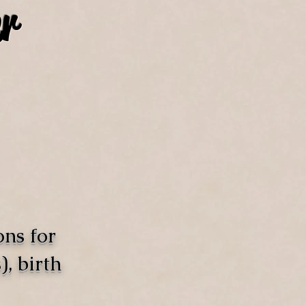
r
ons for
, birth