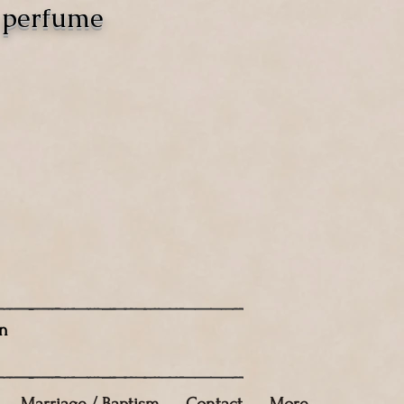
o perfume
n