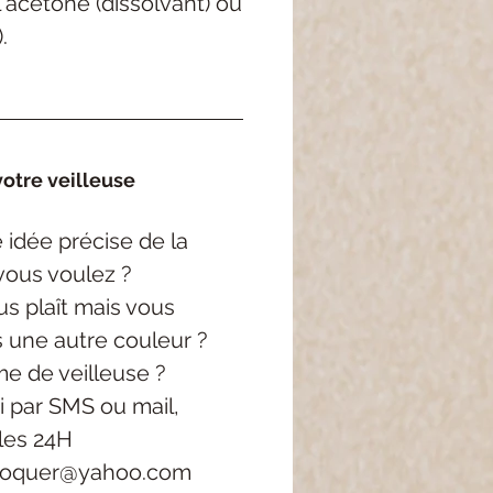
'acétone (dissolvant) ou
.
otre veilleuse
 idée précise
de la
vous voulez ?
s plaît mais vous
s une autre couleur ?
e de veilleuse ?
i
par SMS ou mail,
les 24H
roquer@yahoo.com