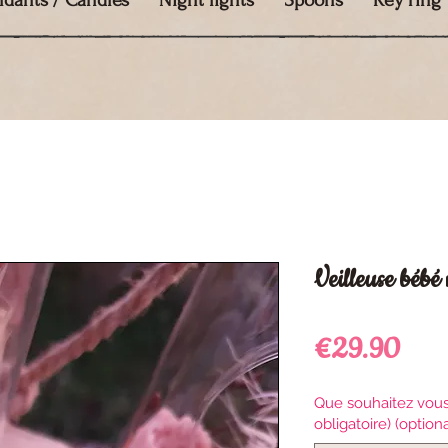
ndants / Candles
Night lights
Spoons
Key ring
Veilleuse bébé
Pric
€29.90
Que souhaitez vous 
obligatoire) (optiona