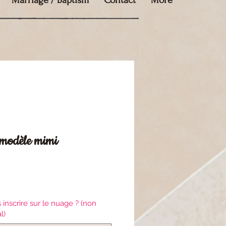
Marriage / Baptism
Contact
More
 modèle mimi
e
inscrire sur le nuage ? (non
l)