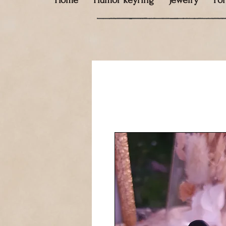
Home
Humor keyring
Jewelry
Fo