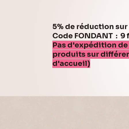
5% de réduction su
Code FONDANT : 9 fo
Pas d'expédition de
produits sur différe
d'accueil)