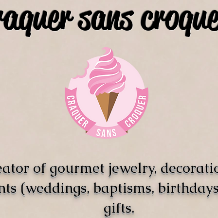
raquer sans croque
ator of gourmet jewelry, decorati
nts (weddings, baptisms, birthdays)
gifts.