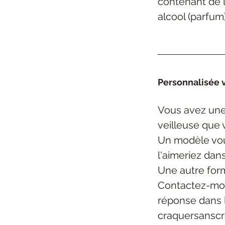
contenant de l
alcool (parfum)
Personnalisée v
Vous avez une
veilleuse
que 
Un modèle vou
l'aimeriez dan
Une autre form
Contactez-mo
réponse dans 
craquersansc