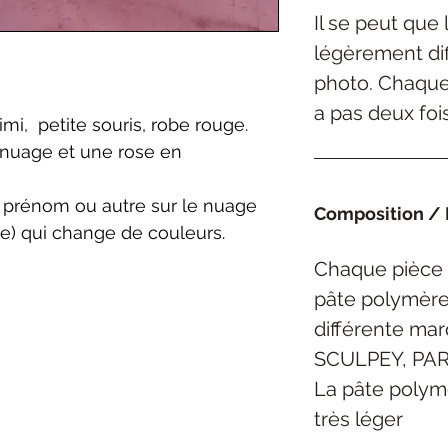
Il se peut que
légèrement dif
photo. Chaque 
a pas deux foi
i, petite souris, robe rouge.
 nuage et une rose en
un prénom ou autre sur le nuage
Composition / E
use) qui change de couleurs.
Chaque pièce 
pâte polymèr
différente ma
SCULPEY,
PAR
La pâte polym
très léger