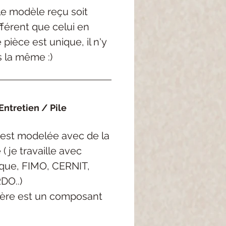
 le modèle reçu soit
férent que celui en
pièce est unique, il n'y
s la même :)
ntretien / Pile
est
modelée
avec de la
e
( je
travaille avec
rque, FIMO, CERNIT,
DO..
)
ère est un composant