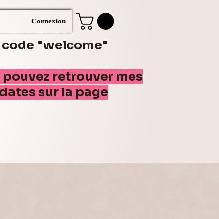
Connexion
e code "welcome"
s pouvez retrouver mes
(dates sur la page