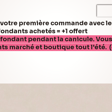
r votre première commande avec l
ndants achetés = +1 offert
 fondant pendant la canicule. Vou
nts marché et boutique tout l'été. 