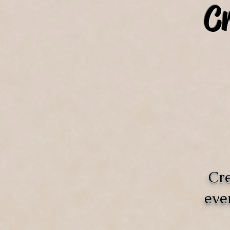
C
Cre
eve