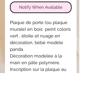
Notify When Available
Plaque de porte (ou plaque
murale) en bois peint coloris
vert , étoile et nuage en
décoration, bébé modèle
panda.
Décoration modelée à la
main en pâte polymère.
Inscription sur la plaque au
feutre posca " Chut je rêve..."
Produit totalement
personnalisable sur simple
demande par mail ou SMS.
Coloris de la plaque aux