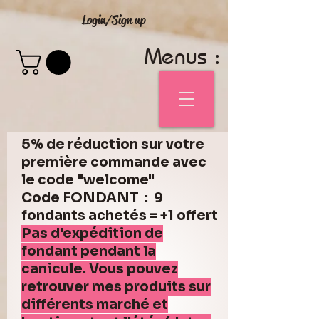
Login/Sign up
Menus :
5% de réduction sur votre
première commande avec
le code "welcome"
Code FONDANT : 9
fondants achetés = +1 offert
Pas d'expédition de
fondant pendant la
canicule. Vous pouvez
retrouver mes produits sur
différents marché et