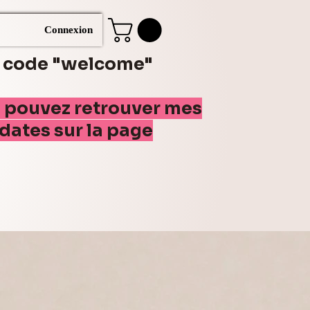
Connexion
e code "welcome"
s pouvez retrouver mes
(dates sur la page