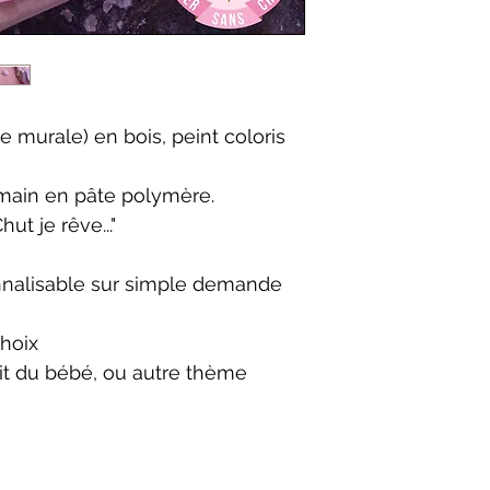
 murale) en bois, peint coloris
main en pâte polymère.
ut je rêve..."
nnalisable sur simple demande
choix
it du bébé, ou autre thème