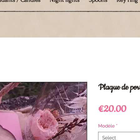
ndants / Candles
Night lights
Spoons
Key ring
Plaque de port
Pri
€20.00
Modèle
*
Select