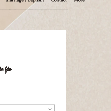
Marriage / Baptism
Contact
More
e fée
ce