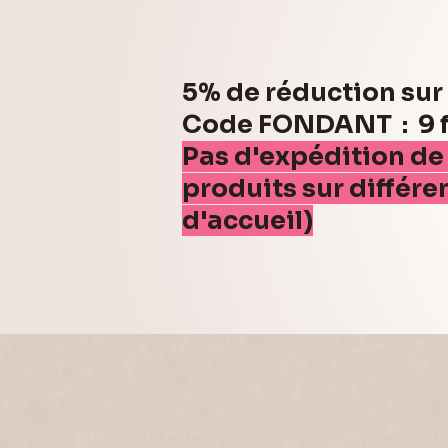
5% de réduction su
Code FONDANT : 9 fo
Pas d'expédition de
produits sur différe
d'accueil)