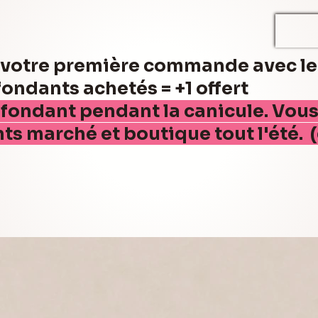
r votre première commande avec l
ndants achetés = +1 offert
 fondant pendant la canicule. Vou
nts marché et boutique tout l'été. 