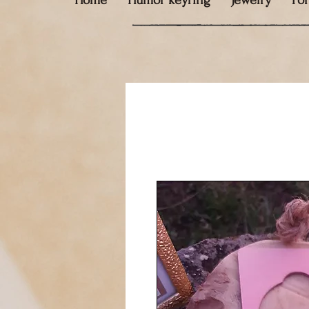
Home
Humor keyring
Jewelry
Fo