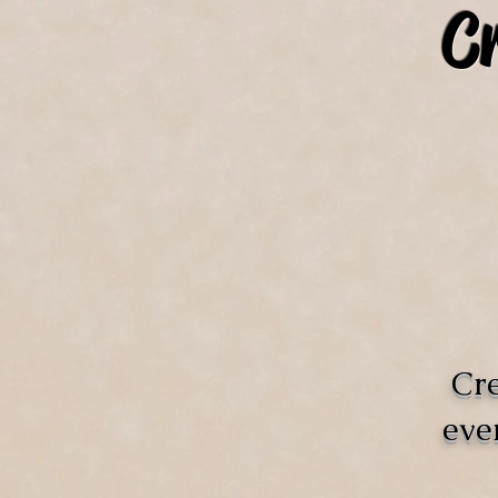
C
Cre
eve