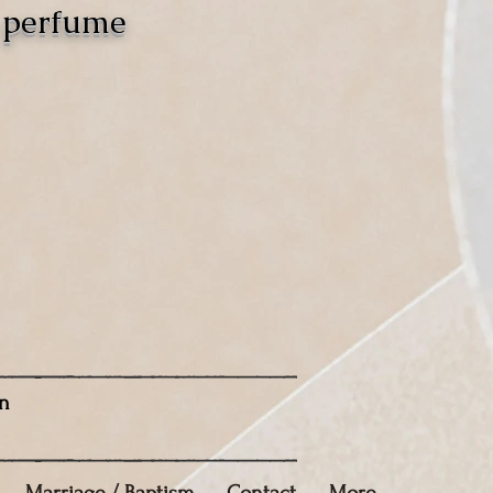
o perfume
n