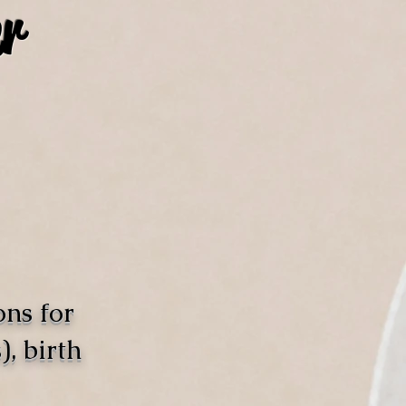
r
ons for
, birth