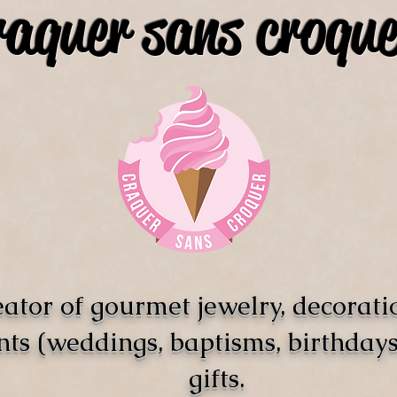
raquer sans croque
ator of gourmet jewelry, decorati
nts (weddings, baptisms, birthdays)
gifts.