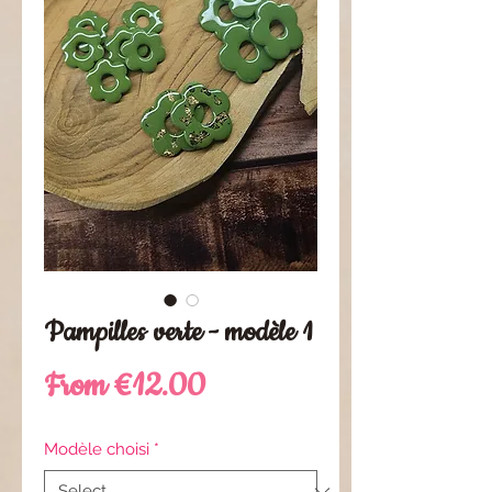
Pampilles verte - modèle 1
Sale
From
€12.00
Price
Modèle choisi
*