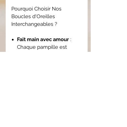
Pourquoi Choisir Nos
Boucles d'Oreilles
Interchangeables ?
Fait main avec amour
:
Chaque pampille est
façonnée à la main, ce qui
garantit une qualité et une
originalité uniques.
Personnalisation
: Avec les
pampilles
interchangeables, créez
des combinaisons infinies
pour assortir vos boucles
d'oreilles à votre style.
Confort et légèreté
: