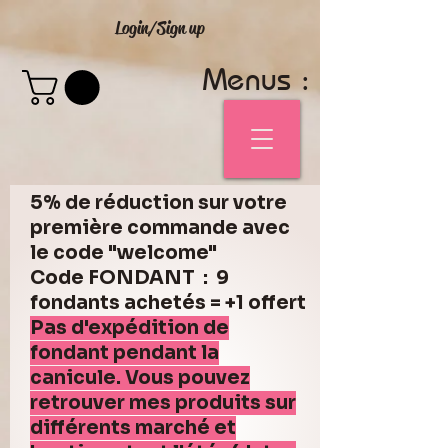
Login/Sign up
Menus :
5% de réduction sur votre
première commande avec
le code "welcome"
Code FONDANT : 9
fondants achetés = +1 offert
Pas d'expédition de
fondant pendant la
canicule. Vous pouvez
retrouver mes produits sur
différents marché et