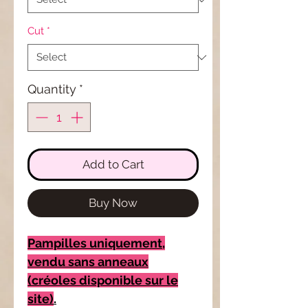
Cut
*
Quantity
*
Add to Cart
Buy Now
Pampilles uniquement,
vendu sans anneaux
(créoles disponible sur le
site)
.