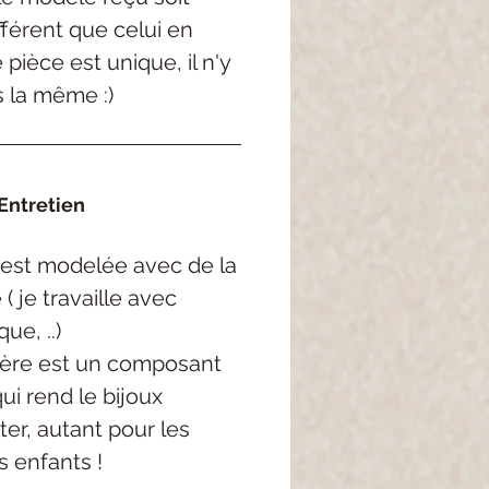
férent que celui en
pièce est unique, il n'y
s la même :)
Entretien
est
modelée
avec de la
e
( je
travaille avec
rque,
..
)
ère est un composant
qui rend
le bijoux
ter, autant pour les
s enfants !