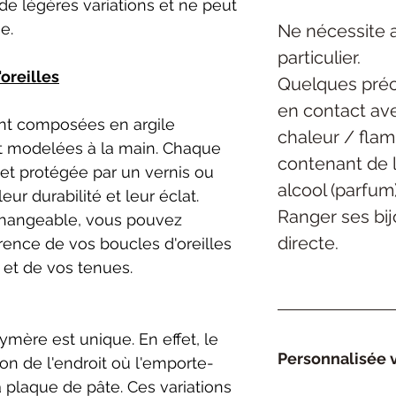
de légères variations et ne peut
e.
Ne nécessite 
particulier.
oreilles
Quelques préc
en contact ave
nt composées en argile
chaleur / flam
 modelées à la main. Chaque
contenant de l
et protégée par un vernis ou
alcool (parfum)
eur durabilité et leur éclat.
Ranger ses bijo
rchangeable, vous pouvez
directe.
rence de vos boucles d'oreilles
 et de vos tenues.
mère est unique. En effet, le
Personnalisée v
ion de l'endroit où l'emporte-
a plaque de pâte. Ces variations