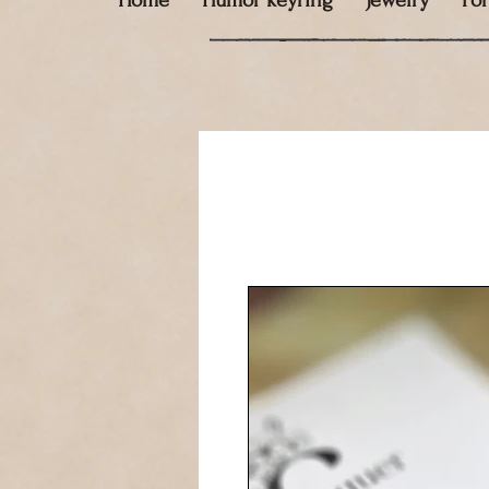
Home
Humor keyring
Jewelry
Fo