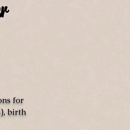
r
ons for
, birth