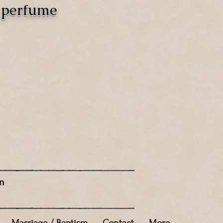
o perfume
n