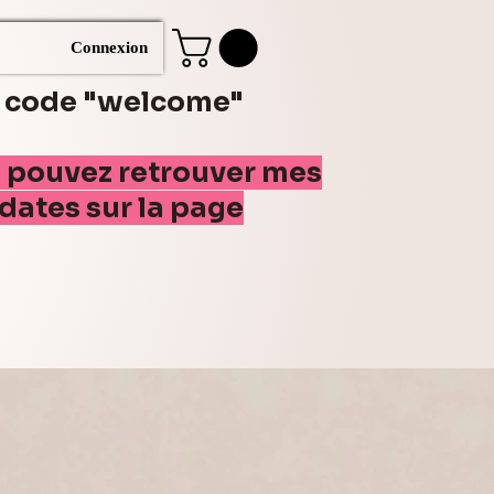
Connexion
e code "welcome"
s pouvez retrouver mes
(dates sur la page