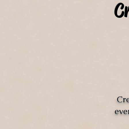
C
Cre
eve