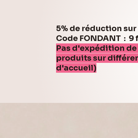
5% de réduction su
Code FONDANT : 9 fo
Pas d'expédition de
produits sur différe
d'accueil)