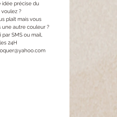
 idée précise
du
 voulez ?
s plaît mais vous
s une autre couleur ?
i
par SMS ou mail,
les 24H
roquer@yahoo.com