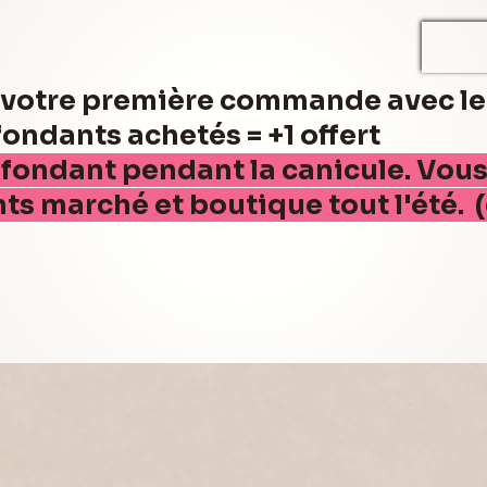
r votre première commande avec l
ndants achetés = +1 offert
 fondant pendant la canicule. Vou
nts marché et boutique tout l'été. 