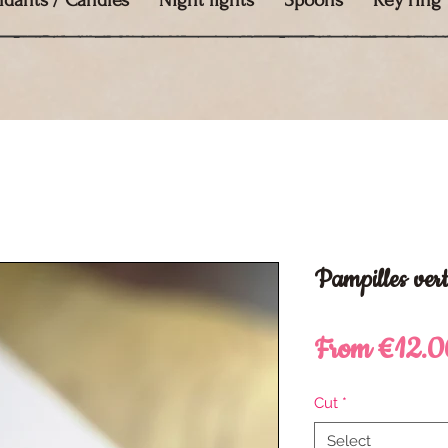
ndants / Candles
Night lights
Spoons
Key ring
Pampilles vert
From
€12.0
Cut
*
Select