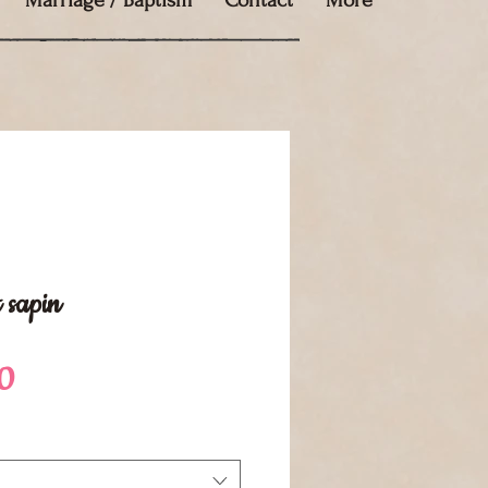
Marriage / Baptism
Contact
More
 sapin
Sale
0
Price