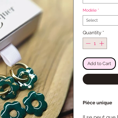
Modèle
*
Select
Quantity
*
Add to Cart
Pièce unique
Il se peut que