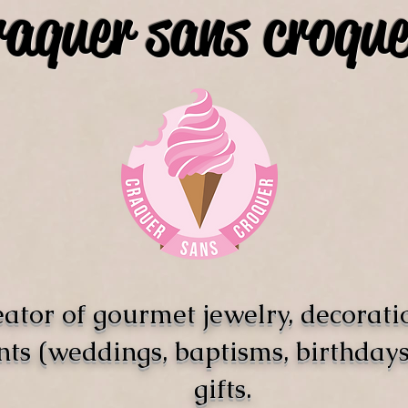
raquer sans croque
ator of gourmet jewelry, decorati
nts (weddings, baptisms, birthdays)
gifts.