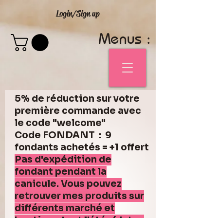
Login/Sign up
Menus :
5% de réduction sur votre
première commande avec
le code "welcome"
Code FONDANT : 9
fondants achetés = +1 offert
Pas d'expédition de
fondant pendant la
canicule. Vous pouvez
retrouver mes produits sur
différents marché et