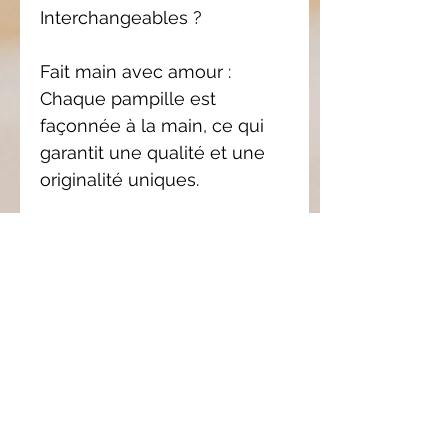
Interchangeables ?
Fait main avec amour :
Chaque pampille est
façonnée à la main, ce qui
garantit une qualité et une
originalité uniques.
Personnalisation : Avec les
pampilles interchangeables,
créez des combinaisons
infinies pour assortir vos
boucles d'oreilles à votre
style.
Confort et légèreté : L’argile