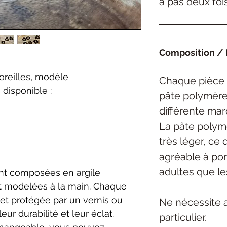
a pas deux foi
Composition / 
oreilles, modèle
Chaque pièce 
disponible :
pâte polymèr
différente ma
La pâte polym
très léger, ce 
agréable
à por
adultes que le
nt composées en argile
 modelées à la main. Chaque
et protégée par un vernis ou
Ne nécessite 
eur durabilité et leur éclat.
particulier.