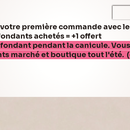
r votre première commande avec l
ndants achetés = +1 offert
 fondant pendant la canicule. Vou
nts marché et boutique tout l'été. 