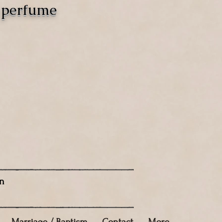
o perfume
n