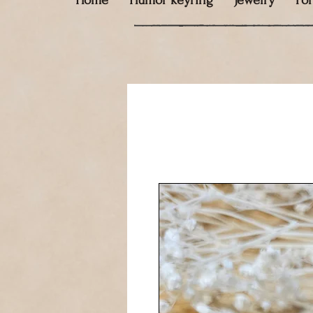
Home
Humor keyring
Jewelry
Fo