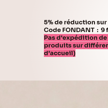
5% de réduction su
Code FONDANT : 9 fo
Pas d'expédition de
produits sur différe
d'accueil)