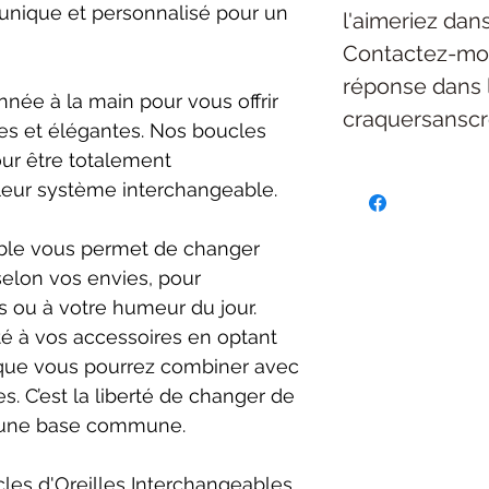
 unique et personnalisé pour un
l'aimeriez dan
Contactez-mo
réponse dans 
née à la main pour vous offrir
craquersansc
es et élégantes. Nos boucles
our être totalement
leur système interchangeable.
ble vous permet de changer
selon vos envies, pour
 ou à votre humeur du jour.
té à vos accessoires en optant
 que vous pourrez combiner avec
. C’est la liberté de changer de
t une base commune.
les d'Oreilles Interchangeables