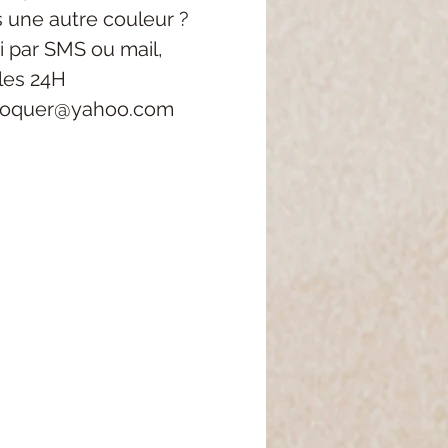
s une autre couleur ?
i
par SMS ou mail,
les 24H
roquer@yahoo.com