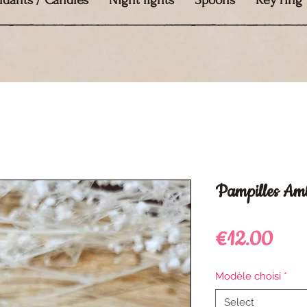
ndants / Candles
Night lights
Spoons
Key ring
Pampilles Am
Pric
€12.00
Modèle choisi
*
Select