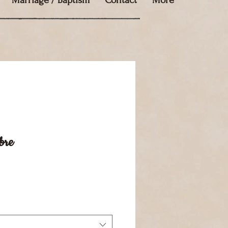
Marriage / Baptism
Contact
More
bre
e