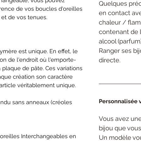
rchangeable, vous pouvez
Quelques préc
rence de vos boucles d'oreilles
en contact ave
 et de vos tenues.
chaleur / flam
contenant de l
alcool (parfum)
Ranger ses bijo
mère est unique. En effet, le
directe.
ion de l'endroit où l'emporte-
a plaque de pâte. Ces variations
aque création son caractère
article véritablement unique.
Personnalisée v
ndu sans anneaux (créoles
Vous avez une
bijou
que vous
oreilles Interchangeables en
Un modèle vou