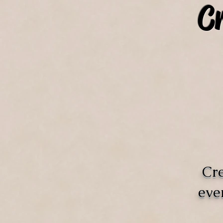
C
Cre
eve