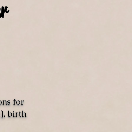
r
ons for
, birth