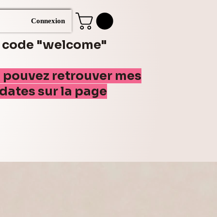
Connexion
e code "welcome"
s pouvez retrouver mes
(dates sur la page