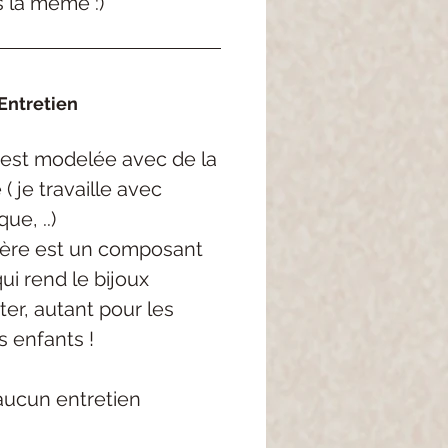
s la même :)
Entretien
est
modelée
avec de la
e
( je
travaille avec
rque,
..
)
ère est un composant
qui rend
le bijoux
ter, autant pour les
s enfants !
aucun entretien