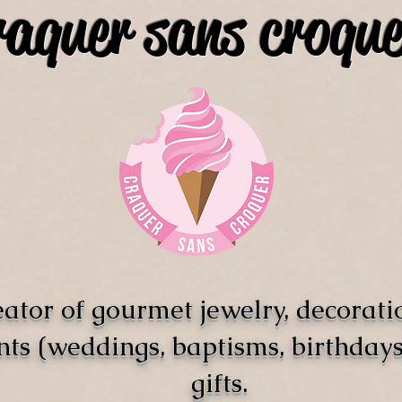
raquer sans croque
ator of gourmet jewelry, decorati
nts (weddings, baptisms, birthdays)
gifts.