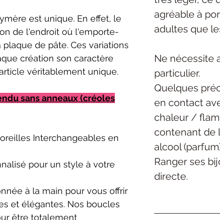
agréable
à por
mère est unique. En effet, le
adultes que le
ion de l'endroit où l'emporte-
a plaque de pâte. Ces variations
Ne nécessite 
aque création son caractère
article véritablement unique.
particulier.
Quelques préc
endu sans anneaux (créoles
en contact ave
chaleur / flam
contenant de l
oreilles Interchangeables en
alcool (parfum)
Ranger ses bijo
nalisé pour un style à votre
directe.
née à la main pour vous offrir
es et élégantes. Nos boucles
our être totalement