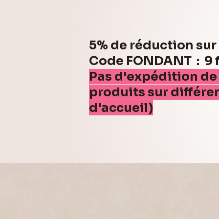
5% de réduction su
Code FONDANT : 9 fo
Pas d'expédition de
produits sur différe
d'accueil)