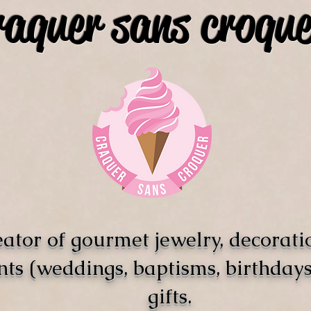
raquer sans croque
ator of gourmet jewelry, decorati
nts (weddings, baptisms, birthdays)
gifts.