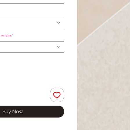
gentée
*
Buy Now