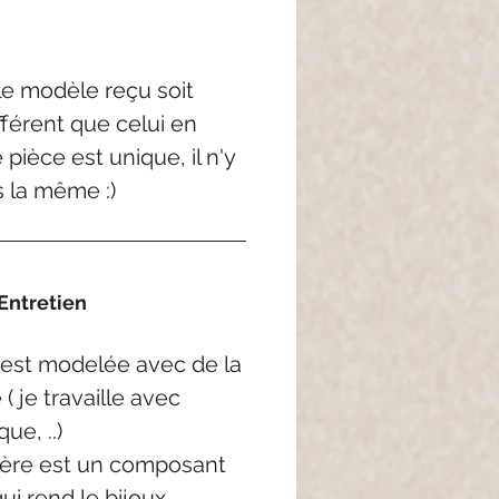
 le modèle reçu soit
férent que celui en
pièce est unique, il n'y
s la même :)
Entretien
est
modelée
avec de la
e
( je
travaille avec
rque,
..
)
ère est un composant
qui rend
le bijoux