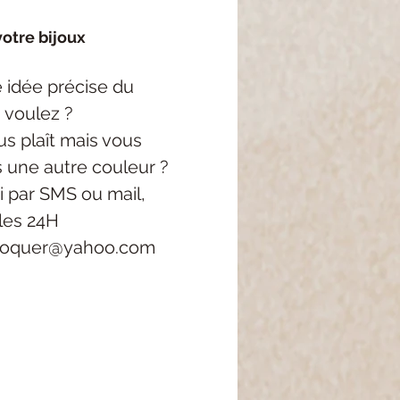
otre bijoux
 idée précise
du
 voulez ?
s plaît mais vous
s une autre couleur ?
i
par SMS ou mail,
les 24H
roquer@yahoo.com