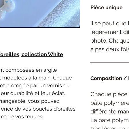
Pièce unique
Il se peut que
légèrement dif
photo. Chaque 
a pas deux foi
oreilles, collection White
nt composées en argile
 modelées à la main. Chaque
Composition / 
et protégée par un vernis ou
eur durabilité et leur éclat.
Chaque pièce 
rchangeable, vous pouvez
pâte polymèr
rence de vos boucles d'oreilles
différente ma
 et de vos tenues.
La pâte polym
très léger, ce 