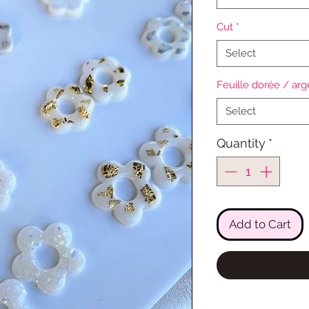
Cut
*
Select
Feuille dorée / ar
Select
Quantity
*
Add to Cart