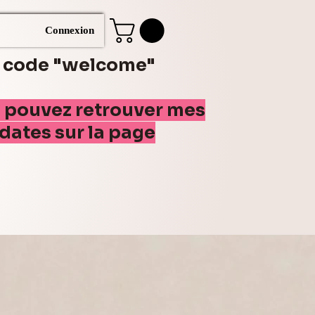
Connexion
e code "welcome"
s pouvez retrouver mes
(dates sur la page