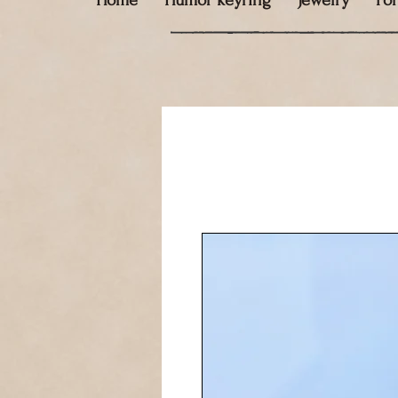
Home
Humor keyring
Jewelry
Fo