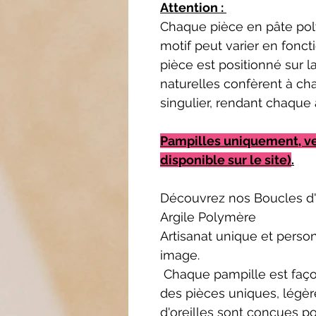
Attention :
Chaque pièce en pâte poly
motif peut varier en fonct
pièce est positionné sur l
naturelles confèrent à ch
singulier, rendant chaque 
Pampilles uniquement, v
disponible sur le site)
.
Découvrez nos Boucles d'
Argile Polymère
Artisanat unique et person
image.
Chaque pampille est façon
des pièces uniques, légèr
d'oreilles sont conçues p