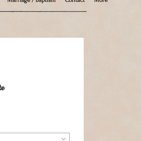
Marriage / Baptism
Contact
More
te
e