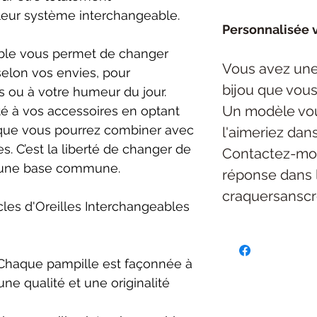
leur système interchangeable.
Personnalisée v
ble vous permet de changer
Vous avez une
selon vos envies, pour
bijou
que vous
 ou à votre humeur du jour.
Un modèle vou
té à vos accessoires en optant
 que vous pourrez combiner avec
l'aimeriez dan
. C’est la liberté de changer de
Contactez-mo
t une base commune.
réponse dans 
craquersansc
les d'Oreilles Interchangeables
 Chaque pampille est façonnée à
une qualité et une originalité