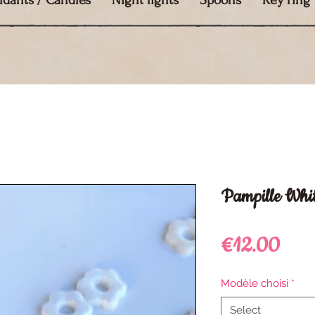
ndants / Candles
Night lights
Spoons
Key ring
Pampille Whi
Pric
€12.00
Modèle choisi
*
Select