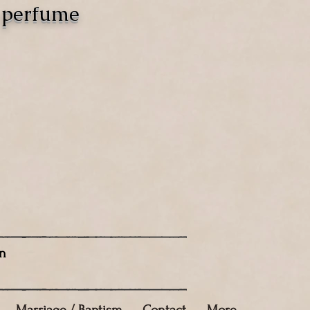
o perfume
n