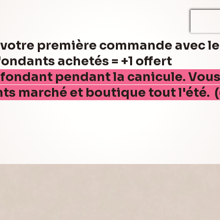
r votre première commande avec l
ndants achetés = +1 offert
 fondant pendant la canicule. Vou
nts marché et boutique tout l'été. 