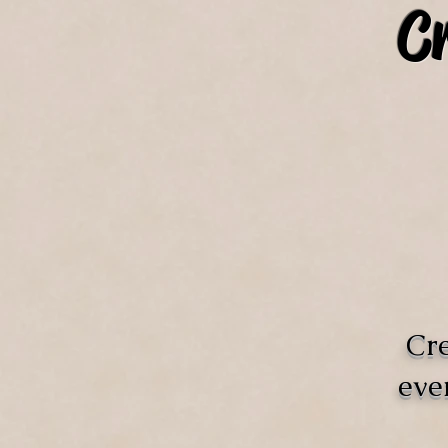
C
Cre
eve