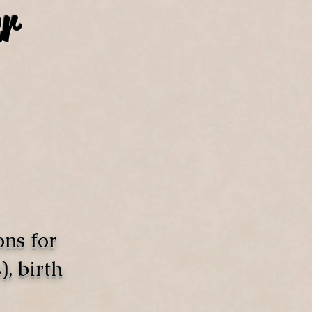
r
ons for
, birth