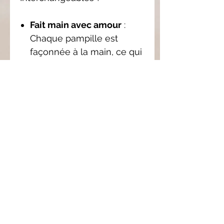
Fait main avec amour
:
Chaque pampille est
façonnée à la main, ce qui
garantit une qualité et une
originalité uniques.
Personnalisation
: Avec les
pampilles
interchangeables, créez
des combinaisons infinies
pour assortir vos boucles
d'oreilles à votre style.
Confort et légèreté
:
L’argile polymère est un
matériau léger, idéal pour
porter des boucles