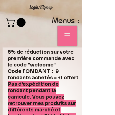
Login/Sign up
Menus :
5% de réduction sur votre
première commande avec
le code "welcome"
Code FONDANT : 9
fondants achetés = +1 offert
Pas d'expédition de
fondant pendant la
canicule. Vous pouvez
retrouver mes produits sur
différents marché et