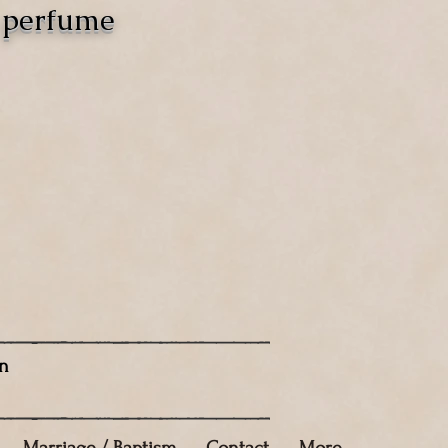
o perfume
n