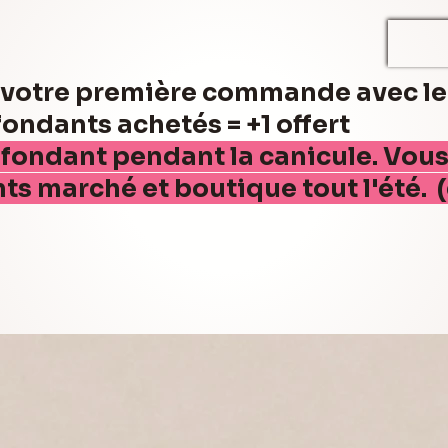
r votre première commande avec l
ndants achetés = +1 offert
 fondant pendant la canicule. Vou
nts marché et boutique tout l'été. 