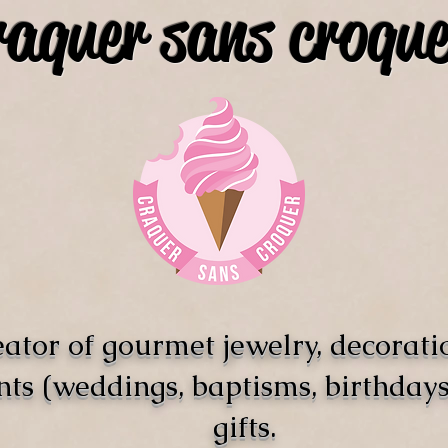
raquer sans croque
ator of gourmet jewelry, decorati
nts (weddings, baptisms, birthdays)
gifts.