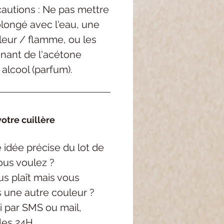
autions : Ne pas mettre
longé avec l'eau, une
leur / flamme, ou les
enant de l'acétone
 alcool (parfum).
otre cuillère
 idée précise
du lot de
ous voulez ?
s plaît mais vous
s une autre couleur ?
i
par SMS ou mail,
les 24H