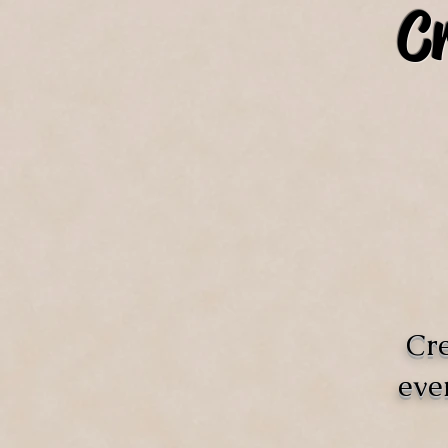
C
Cre
eve