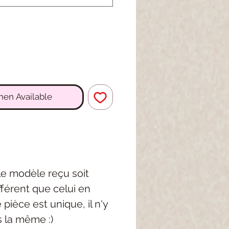
hen Available
 le modèle reçu soit
férent que celui en
pièce est unique, il n'y
s la même :)