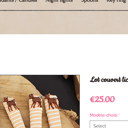
ndants / Candles
Night lights
Spoons
Key ring
Lot couvert l
Pric
€25.00
Modèle choisi
*
Select