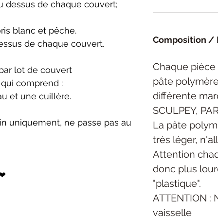
u dessus de chaque couvert;
ris blanc et pêche.
Composition / 
essus de chaque couvert.
Chaque pièce 
ar lot de couvert
pâte polymèr
 qui comprend :
différente ma
u et une cuillère.
SCULPEY,
PAR
ain uniquement, ne passe pas au
La pâte polym
très léger, n'a
Attention cha
donc plus lou
 ❤
"plastique".
ATTENTION : N
vaisselle