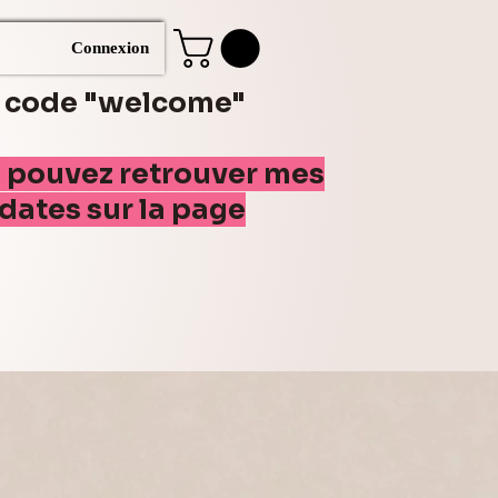
Connexion
e code "welcome"
s pouvez retrouver mes
(dates sur la page