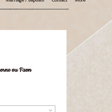
Marriage / Baptism
Contact
More
icorne ou Faon
e