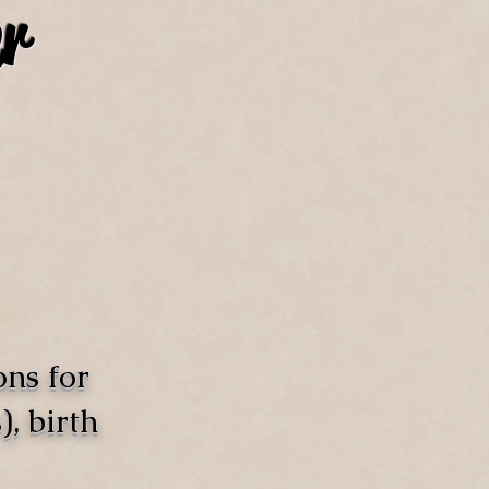
r
ons for
, birth