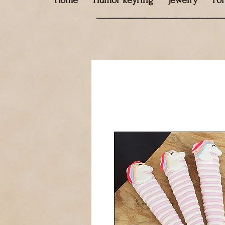
Home
Humor keyring
Jewelry
Fo