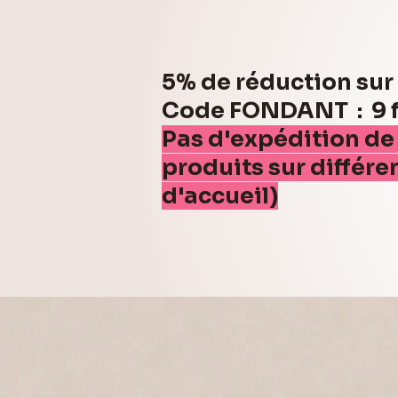
5% de réduction su
Code FONDANT : 9 fo
Pas d'expédition de
produits sur différe
d'accueil)