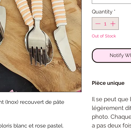
Quantity
*
Out of Stock
Notify W
Pièce unique
Il se peut que
t (Inox) recouvert de pâte
légèrement dif
photo. Chaque 
a pas deux foi
loris blanc et rose pastel.