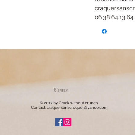
craquersansc
06.38.64.13.64
© Copyright
© 2017 by Crack without crunch.
Contact:
craquersanscroquer@yahoo.com