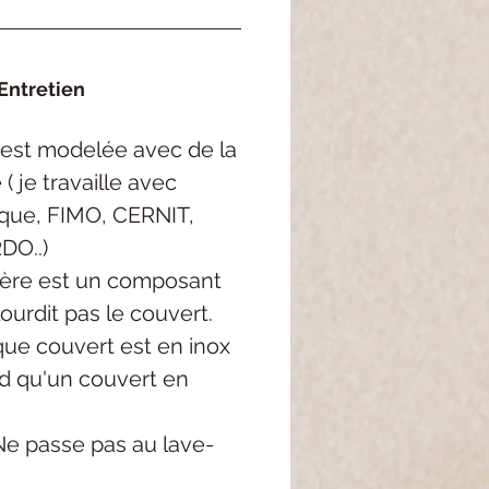
Entretien
est
modelée
avec de la
e
( je
travaille avec
rque, FIMO, CERNIT,
DO..
)
ère est un composant
llourdit pas le couvert.
que couvert est en inox
rd qu'un couvert en
e passe pas au lave-