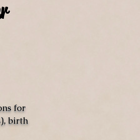
r
ons for
, birth