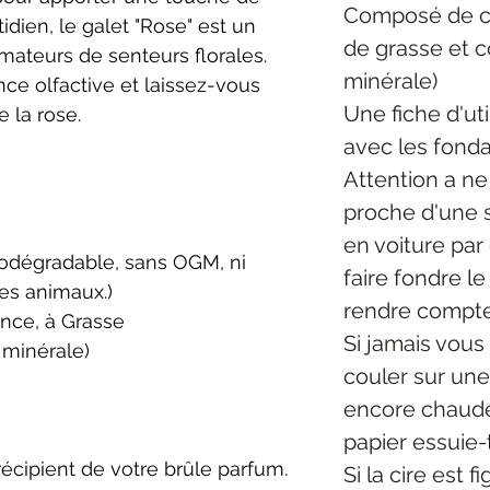
Composé de ci
idien, le galet "Rose" est un
de grasse et 
mateurs de senteurs florales.
minérale)
ce olfactive et laissez-vous
Une fiche d'uti
e la rose.
avec les fonda
Attention a ne
proche d'une s
en voiture par
biodégradable, sans OGM, ni
faire fondre l
les animaux.)
rendre compte
ance, à Grasse
Si jamais vous 
 minérale)
couler sur une 
encore chaude
papier essuie-
 récipient de votre brûle parfum.
Si la cire est f