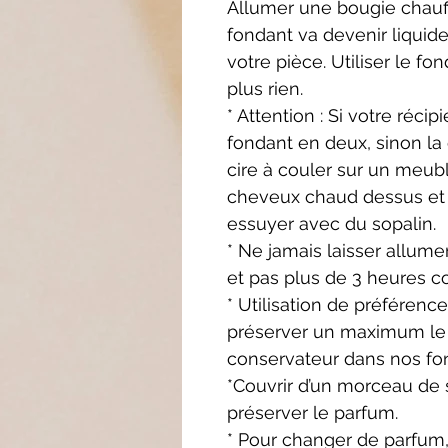
Allumer une bougie chauffe
fondant va devenir liquide
votre pièce. Utiliser le fo
plus rien.
* Attention : Si votre récip
fondant en deux, sinon la
cire à couler sur
un meuble
cheveux
chaud dessus et 
essuyer
avec du sopalin.
* Ne jamais laisser allume
et pas plus de 3 heures c
* Utilisation de préférenc
préserver un maximum le
conservateur dans nos fo
*Couvrir d’un morceau de s
préserver le parfum.
* Pour changer de parfum,