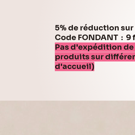
5% de réduction su
Code FONDANT : 9 fo
Pas d'expédition de
produits sur différe
d'accueil)