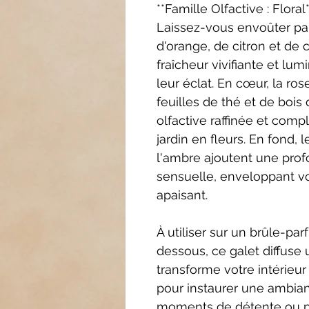
**Famille Olfactive : Flora
Laissez-vous envoûter par
d'orange, de citron et de
fraîcheur vivifiante et lu
leur éclat. En cœur, la r
feuilles de thé et de bois
olfactive raffinée et com
jardin en fleurs. En fond, 
l'ambre ajoutent une pro
sensuelle, enveloppant vo
apaisant.
À utiliser sur un brûle-p
dessous, ce galet diffuse
transforme votre intérieur
pour instaurer une ambia
moments de détente ou p