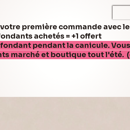
r votre première commande avec l
ndants achetés = +1 offert
 fondant pendant la canicule. Vou
nts marché et boutique tout l'été. 