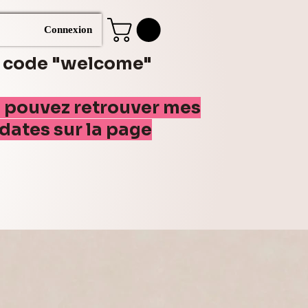
Connexion
e code "welcome"
s pouvez retrouver mes
(dates sur la page