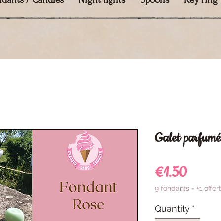
ndants / Candles
Night lights
Spoons
Key ring
Galet parfumé
Price
€1.50
9 fondants = +1 offert
Quantity
*