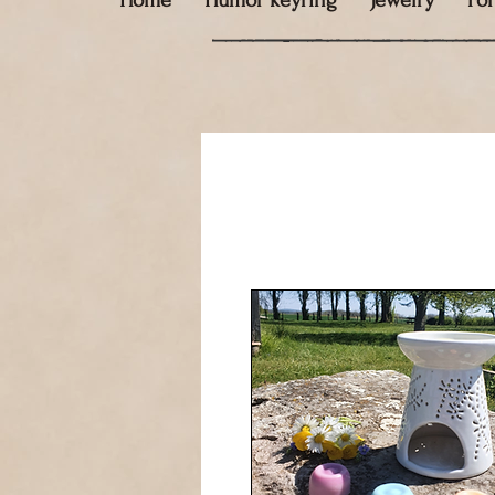
Home
Humor keyring
Jewelry
Fo