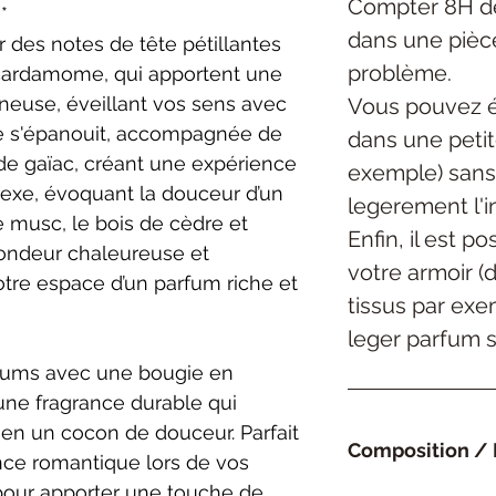
Compter 8H de
l**
dans une pièc
 des notes de tête pétillantes
problème.
 cardamome, qui apportent une
mineuse, éveillant vos sens avec
Vous pouvez é
ose s'épanouit, accompagnée de
dans une petite
 de gaïac, créant une expérience
exemple) sans
plexe, évoquant la douceur d’un
legerement l'in
le musc, le bois de cèdre et
Enfin, il est p
fondeur chaleureuse et
votre armoir (
tre espace d’un parfum riche et
tissus par exe
leger parfum su
arfums avec une bougie en
 une fragrance durable qui
 en un cocon de douceur. Parfait
Composition / 
nce romantique lors de vos
our apporter une touche de