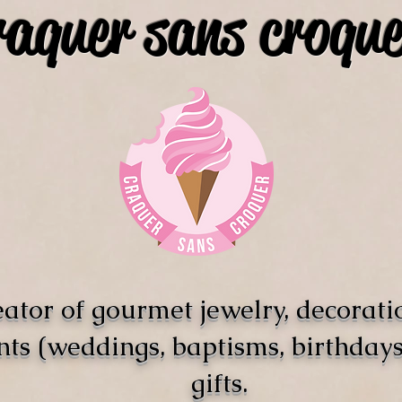
raquer sans croque
ator of gourmet jewelry, decorati
nts (weddings, baptisms, birthdays)
gifts.