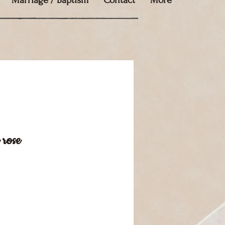
Marriage / Baptism
Contact
More
 rose