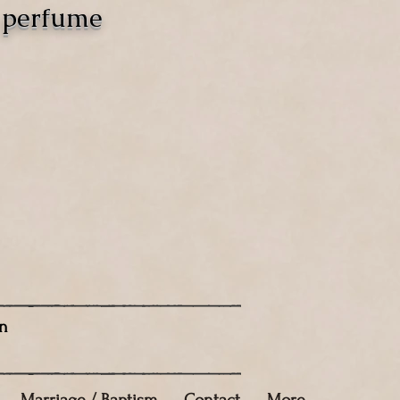
o perfume
n