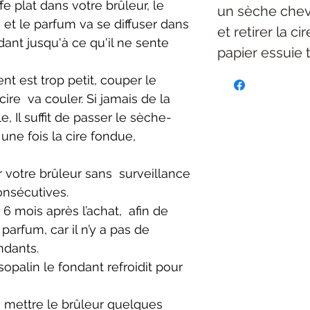
 plat dans votre brûleur, le
un sèche chev
 et le parfum va se diffuser dans
et retirer la c
ndant jusqu'à ce qu'il ne sente
papier essuie 
ient est trop petit,
couper le
 cire
va couler. Si jamais de la
, Il suffit de passer le sèche-
une fois la cire fondue,
r votre brûleur sans s
urveillance
onsécutives.
e 6 mois après l’achat,
afin de
 parfum, car
il n’y a pas de
ndants.
opalin le fondant refroidit pour
 mettre le brûleur
quelques