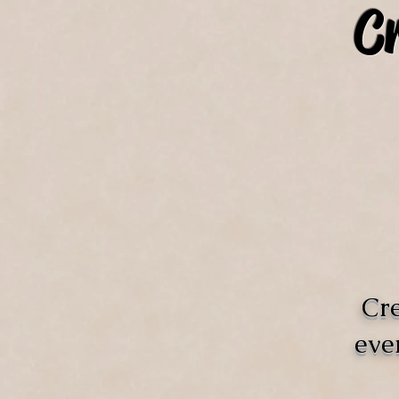
C
Cre
eve