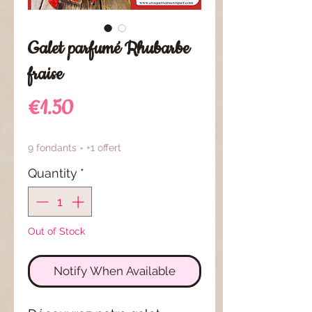
Galet parfumé Rhubarbe
fraise
Price
€1.50
9 fondants = +1 offert
Quantity
*
Out of Stock
Notify When Available