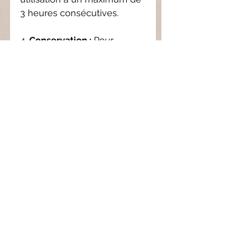
3 heures consécutives.
4.
Conservation :
Pour
préserver l’intensité du
parfum, il est conseillé
d'utiliser le galet de
préférence dans les 6 mois
suivant l'achat, car nos
fondants ne contiennent pas
de conservateurs.
5.
Protection
:Une fois le
galet refroidi, couvrez-le
d'un morceau de sopalin
pour maintenir sa fragrance.