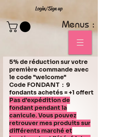
Login/Sign up
Menus :
5% de réduction sur votre
première commande avec
le code "welcome"
Code FONDANT : 9
fondants achetés = +1 offert
Pas d'expédition de
fondant pendant la
canicule. Vous pouvez
retrouver mes produits sur
différents marché et