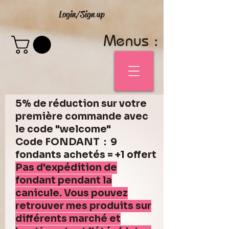
Login/Sign up
Menus :
5% de réduction sur votre
première commande avec
le code "welcome"
Code FONDANT : 9
fondants achetés = +1 offert
Pas d'expédition de
fondant pendant la
canicule. Vous pouvez
retrouver mes produits sur
différents marché et