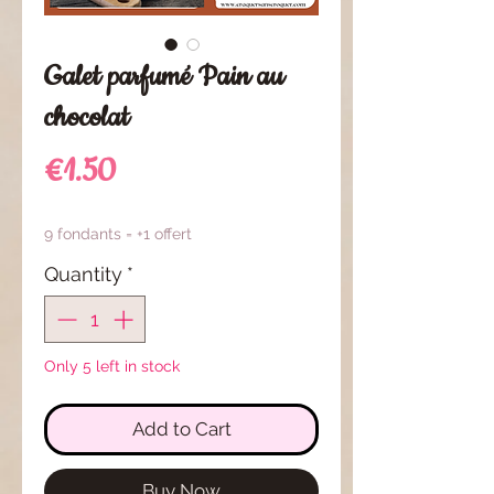
Galet parfumé Pain au
chocolat
Price
€1.50
9 fondants = +1 offert
Quantity
*
Only 5 left in stock
Add to Cart
Buy Now