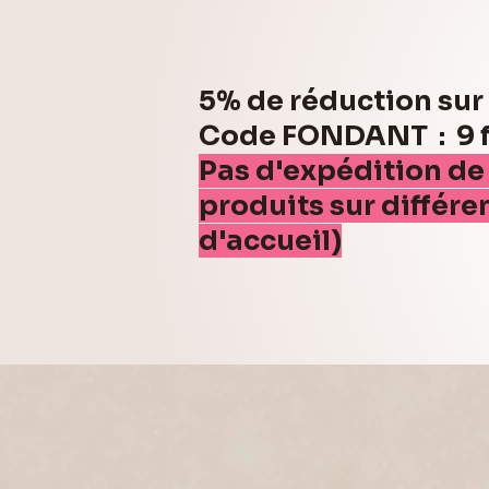
5% de réduction su
Code FONDANT : 9 fo
Pas d'expédition de
produits sur différe
d'accueil)