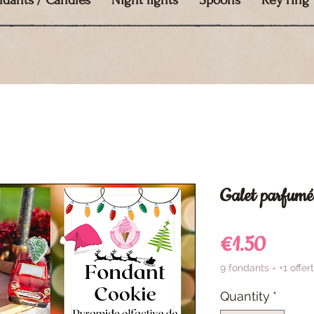
ndants / Candles
Night lights
Spoons
Key ring
Galet parfumé
Price
€1.50
9 fondants = +1 offert
Quantity
*