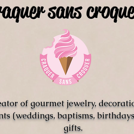
raquer sans croque
ator of gourmet jewelry, decorati
nts (weddings, baptisms, birthdays)
gifts.