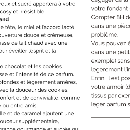
reux et sucré apportera à votre
votre fondant 
osy et irrésistible.
Compter 8H de
mand
dans une pièc
 tête, le miel et l’accord lacté
problème.
 ouverture douce et crémeuse,
Vous pouvez é
asse de lait chaud avec une
r éveiller l’esprit et la
dans une petite
exemple) sans
le chocolat et les cookies
legerement l'in
sse et l’intensité de ce parfum.
Enfin, il est p
rofondes et légèrement amères,
votre armoir (
vec la douceur des cookies,
tissus par exe
onfort et de convivialité, comme
leger parfum su
e ou entre amis.
lle et de caramel ajoutent une
douceur supplémentaire,
ragrance gourmande et sucrée qui