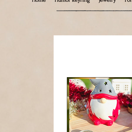
Home
Humor keyring
Jewelry
Fo