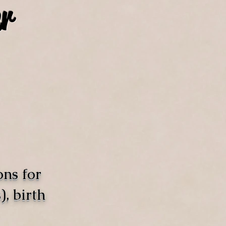
r
ons for
, birth