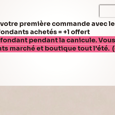
r votre première commande avec l
ndants achetés = +1 offert
 fondant pendant la canicule. Vou
nts marché et boutique tout l'été. 