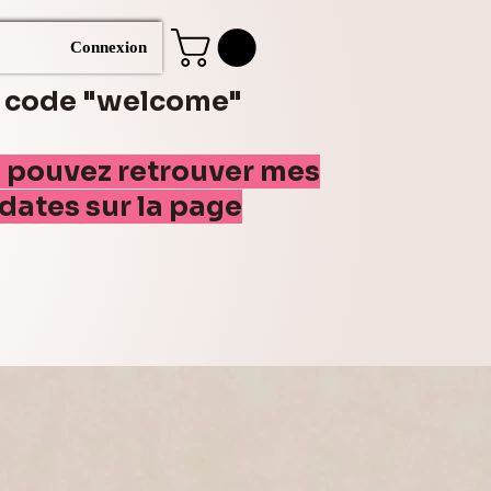
Connexion
e code "welcome"
s pouvez retrouver mes
(dates sur la page