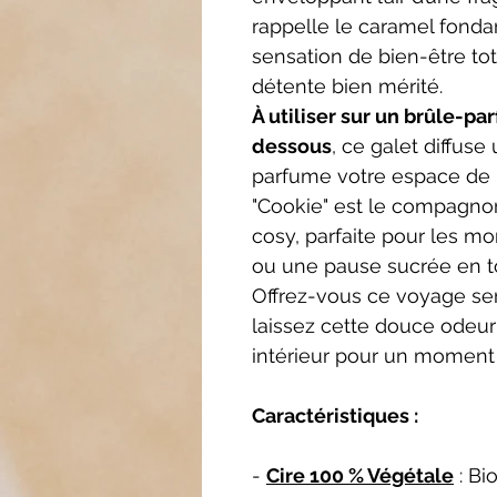
rappelle le caramel fondan
sensation de bien-être 
détente bien mérité.
À utiliser sur un brûle-p
dessous
, ce galet diffuse
parfume votre espace de 
"Cookie" est le compagno
cosy, parfaite pour les m
ou une pause sucrée en tou
Offrez-vous ce voyage sen
laissez cette douce odeur 
intérieur pour un moment
Caractéristiques :
-
Cire 100 % Végétale
: Bi