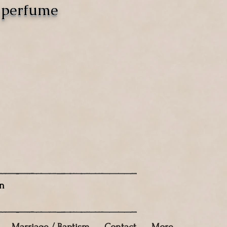
o perfume
n