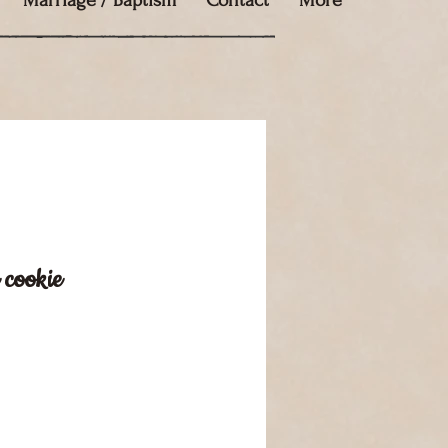
Marriage / Baptism
Contact
More
 cookie