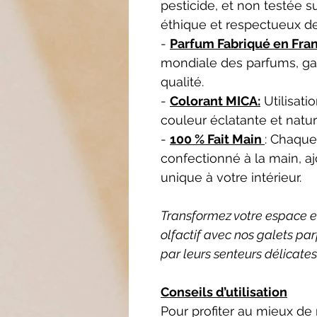
pesticide, et non testée s
éthique et respectueux d
-
Parfum Fabriqué en Fra
mondiale des parfums, ga
qualité.
-
Colorant MICA:
Utilisati
couleur éclatante et natur
-
100 % Fait Main
: Chaque
confectionné à la main, a
unique à votre intérieur.
Transformez votre espace en 
olfactif avec nos galets pa
par leurs senteurs délicates
Conseils d’utilisation
Pour profiter au mieux de