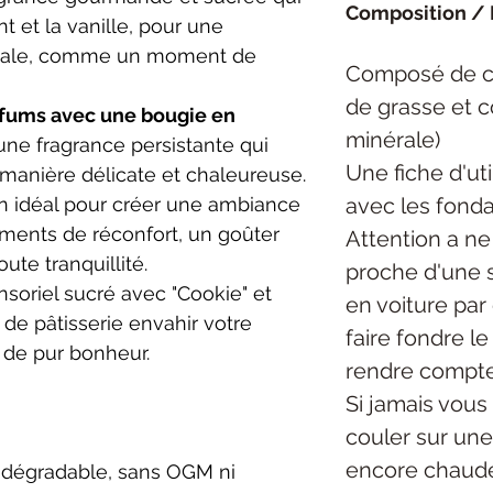
Composition / 
t et la vanille, pour une
totale, comme un moment de
Composé de ci
de grasse et 
arfums avec une bougie en
minérale)
 une fragrance persistante qui
Une fiche d'uti
manière délicate et chaleureuse.
avec les fonda
n idéal pour créer une ambiance
oments de réconfort, un goûter
Attention a ne
te tranquillité.
proche d'une s
soriel sucré avec "Cookie" et
en voiture par
de pâtisserie envahir votre
faire fondre l
 de pur bonheur.
rendre compte
Si jamais vous 
couler sur une 
encore chaude
odégradable, sans OGM ni