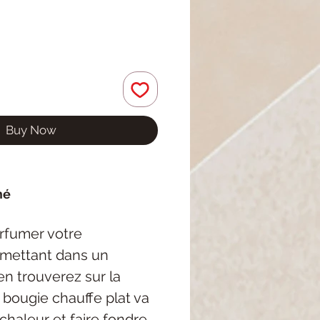
Buy Now
mé
arfumer votre
e mettant dans un
en trouverez sur la
la bougie chauffe plat va
chaleur et faire fondre