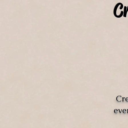
C
Cre
eve