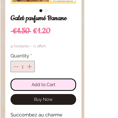
Galet parfumé Banane
Regular
Sale
 €1.50 
€1.20
Price
Price
9 fondants = +1 offert
Quantity
*
Add to Cart
Buy Now
Succombez au charme