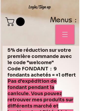
Login/Sign up
Menus :
5% de réduction sur votre
première commande avec
le code "welcome"
Code FONDANT : 9
fondants achetés = +1 offert
Pas d'expédition de
fondant pendant la
canicule. Vous pouvez
retrouver mes produits sur
différents marché et