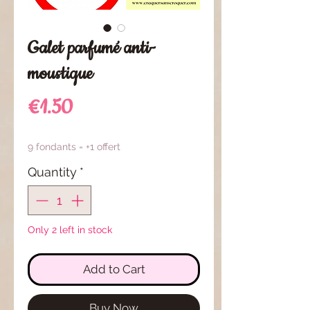
Galet parfumé anti-
moustique
Price
€1.50
9 fondants = +1 offert
Quantity
*
Only 2 left in stock
Add to Cart
Buy Now