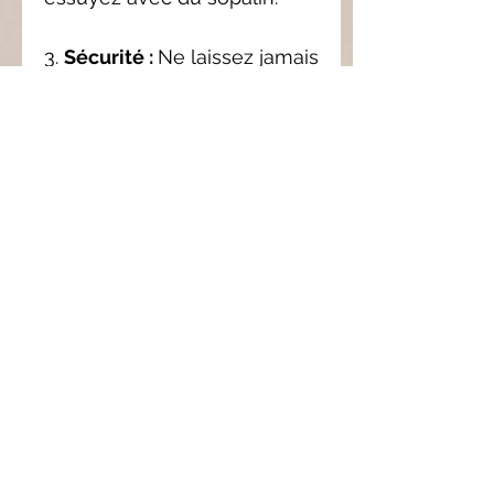
3.
Sécurité :
Ne laissez jamais
votre brûleur allumé sans
surveillance, et limitez son
utilisation à un maximum de
3 heures consécutives.
4.
Conservation :
Pour
préserver l’intensité du
parfum, il est conseillé
d'utiliser le galet de
préférence dans les 6 mois
suivant l'achat, car nos
fondants ne contiennent pas
de conservateurs.