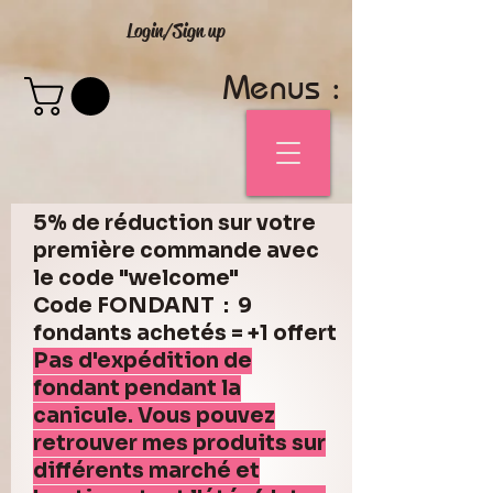
Login/Sign up
Menus :
5% de réduction sur votre
première commande avec
le code "welcome"
Code FONDANT : 9
fondants achetés = +1 offert
Pas d'expédition de
fondant pendant la
canicule. Vous pouvez
retrouver mes produits sur
différents marché et