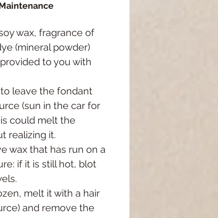
 Maintenance
oy wax, fragrance of
dye (mineral powder)
 provided to you with
 to leave the fondant
urce (sun in the car for
is could melt the
 realizing it.
ve wax that has run on a
e: if it is still hot, blot
wels.
ozen, melt it with a hair
ource) and remove the