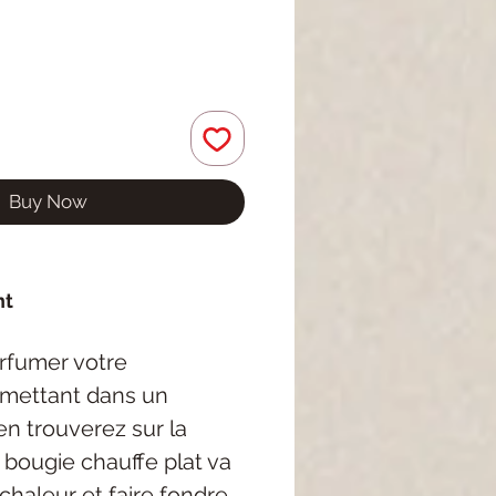
Buy Now
nt
arfumer votre
e mettant dans un
en trouverez sur la
la bougie chauffe plat va
chaleur et faire fondre