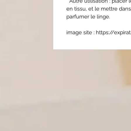
* Autre utilisation : place
en tissu, et le mettre dans
parfumer le linge.
image site : https://expirat