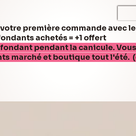
r votre première commande avec l
ndants achetés = +1 offert
 fondant pendant la canicule. Vou
nts marché et boutique tout l'été. 