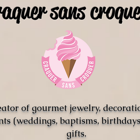
raquer sans croque
ator of gourmet jewelry, decorati
nts (weddings, baptisms, birthdays)
gifts.