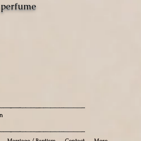
o perfume
n