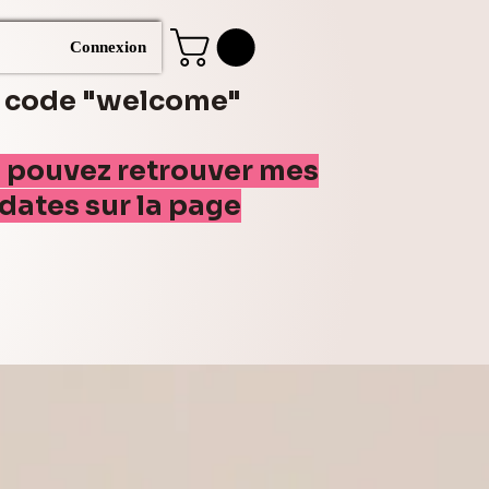
Connexion
e code "welcome"
s pouvez retrouver mes
(dates sur la page