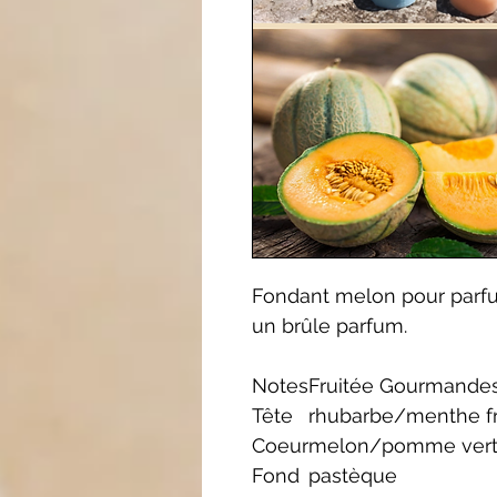
Fondant melon pour parfum
un brûle parfum.
Notes
Fruitée Gourmande
Tête
rhubarbe/menthe f
Coeur
melon/pomme ver
Fond
pastèque