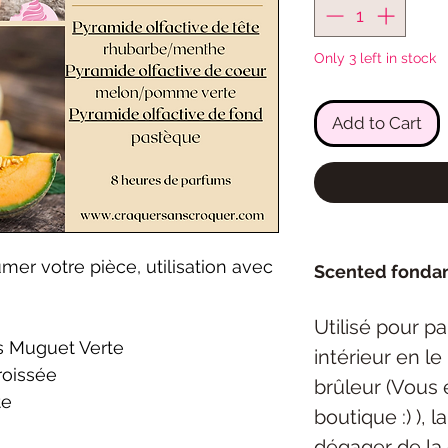
Only 3 left in stock
Add to Cart
er votre pièce, utilisation avec
Scented fonda
Utilisé pour p
s Muguet Verte
intérieur en l
roissée
brûleur (Vous 
te
boutique :) ), 
dégager de la 