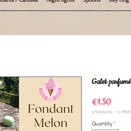
ndants / Candles
Night lights
Spoons
Key ring
Galet parfumé
Price
€1.50
9 fondants = +1 offert
Quantity
*