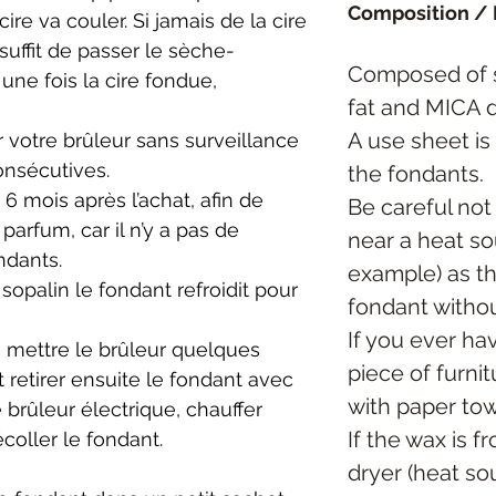
Composition /
ire va couler. Si jamais de la cire
suffit de passer le sèche-
Composed of s
ne fois la cire fondue,
fat and MICA 
A use sheet is
r votre brûleur sans surveillance
onsécutives.
the fondants.
 6 mois après l’achat, afin de
Be careful not
arfum, car il n’y a pas de
near a heat so
ndants.
example) as th
sopalin le fondant refroidit pour
fondant without
If you ever ha
 mettre le brûleur quelques
piece of furnitur
 retirer ensuite le fondant avec
with paper to
e brûleur électrique, chauffer
If the wax is fr
oller le fondant.
dryer (heat s