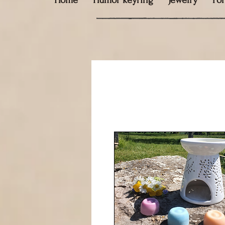
Home
Humor keyring
Jewelry
Fo