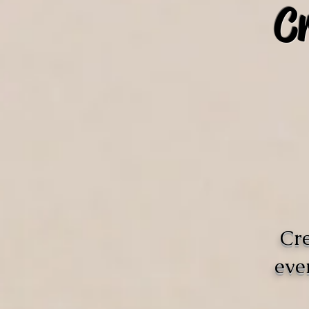
C
Cre
eve