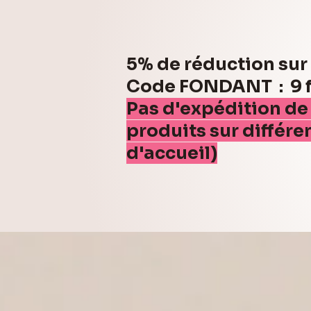
5% de réduction su
Code FONDANT : 9 fo
Pas d'expédition de
produits sur différe
d'accueil)