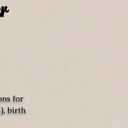
r
ons for
, birth