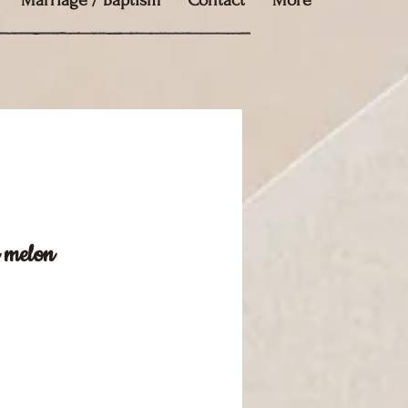
Marriage / Baptism
Contact
More
 melon