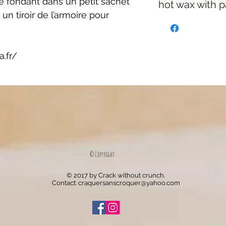
r le fondant dans un petit sachet
hot wax with p
 un tiroir de l’armoire pour
a.fr/
© Copyright
© 2017 by Crack without crunch.
Contact:
craquersanscroquer@yahoo.com