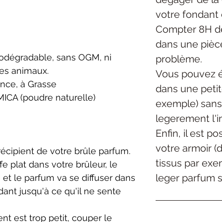
votre fondant 
Compter 8H de
dans une pièc
biodégradable, sans OGM, ni
problème.
les animaux.
Vous pouvez é
ance, à Grasse
dans une petite
MICA (poudre naturelle)
exemple) sans
legerement l'in
Enfin, il est p
votre armoir (
 récipient de votre brûle parfum.
tissus par exe
 plat dans votre brûleur, le
leger parfum su
 et le parfum va se diffuser dans
ndant jusqu'à ce qu'il ne sente
ient est trop petit, couper le