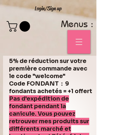
Login/Sign up
Menus :
5% de réduction sur votre
première commande avec
le code "welcome"
Code FONDANT : 9
fondants achetés = +1 offert
Pas d'expédition de
fondant pendant la
canicule. Vous pouvez
retrouver mes produits sur
différents marché et