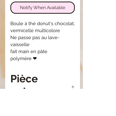
Notify When Available
Boule à thé donut's chocolat,
vermicelle multicolore
Ne passe pas au lave-
vaisselle
fait main en pâte
polymère ❤
Pièce
unique
Il se peut que le modèle
Composition
reçu soit légèrement