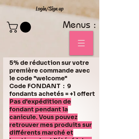
Login/Sign up
Menus :
5% de réduction sur votre
première commande avec
le code "welcome"
Code FONDANT : 9
fondants achetés = +1 offert
Pas d'expédition de
fondant pendant la
canicule. Vous pouvez
retrouver mes produits sur
différents marché et