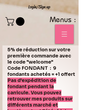
Login/Sign up
Menus :
5% de réduction sur votre
première commande avec
le code "welcome"
Code FONDANT : 9
fondants achetés = +1 offert
Pas d'expédition de
fondant pendant la
canicule. Vous pouvez
retrouver mes produits sur
différents marché et