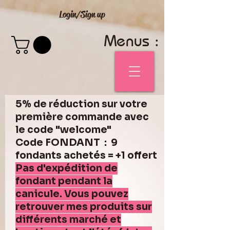
Login/Sign up
Menus :
5% de réduction sur votre
première commande avec
le code "welcome"
Code FONDANT : 9
fondants achetés = +1 offert
Pas d'expédition de
fondant pendant la
canicule. Vous pouvez
retrouver mes produits sur
différents marché et