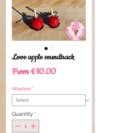
Love apple soundtrack
Sale
From
€10.00
Price
Attached
*
Quantity
*