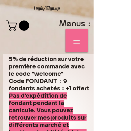
Login/Sign up
Menus :
5% de réduction sur votre
première commande avec
le code "welcome"
Code FONDANT : 9
fondants achetés = +1 offert
Pas d'expédition de
fondant pendant la
canicule. Vous pouvez
retrouver mes produits sur
différents marché et