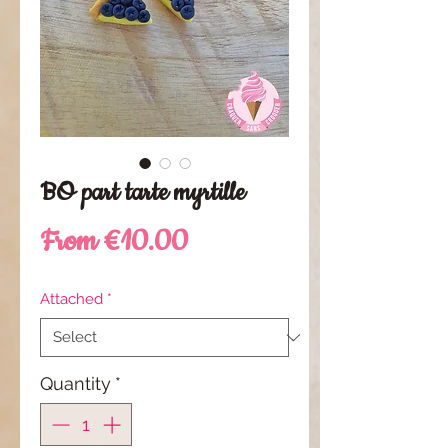
BO part tarte myrtille
Sale
From
€10.00
Price
Attached
*
Quantity
*