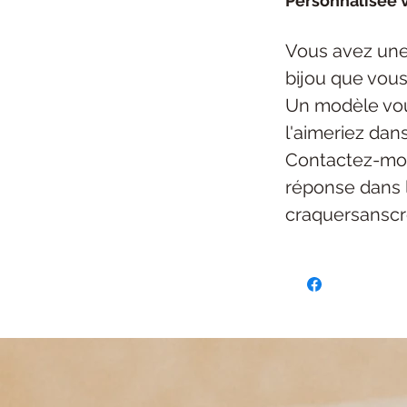
Personnalisée v
Vous avez une
bijou
que vous
Un modèle vou
l'aimeriez dan
Contactez-mo
réponse dans 
craquersansc