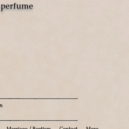
o perfume
n