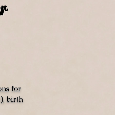
r
ons for
, birth