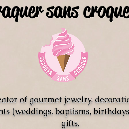
raquer sans croque
ator of gourmet jewelry, decorati
nts (weddings, baptisms, birthdays)
gifts.