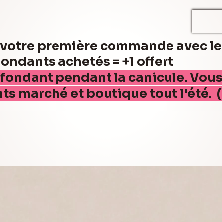
r votre première commande avec l
ndants achetés = +1 offert
 fondant pendant la canicule. Vou
nts marché et boutique tout l'été. 