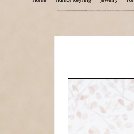
Home
Humor keyring
Jewelry
Fo