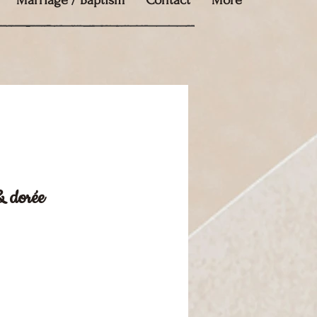
Marriage / Baptism
Contact
More
& dorée
e