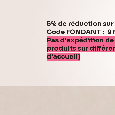
5% de réduction su
Code FONDANT : 9 fo
Pas d'expédition de
produits sur différe
d'accueil)