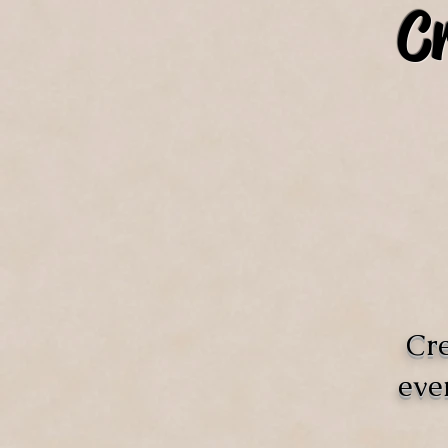
C
Cre
eve