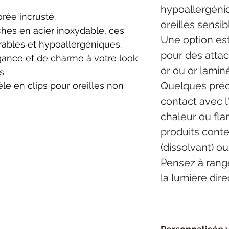
hypoallergéniq
orée incrusté.
oreilles sensibl
hes en acier inoxydable, ces
Une option est
rables et hypoallergéniques.
pour des atta
gance et de charme à votre look
or ou or lamin
s
Quelques préca
èle en clips pour oreilles non
contact avec l
chaleur ou fla
produits cont
(dissolvant) ou
Pensez à range
la lumière dire