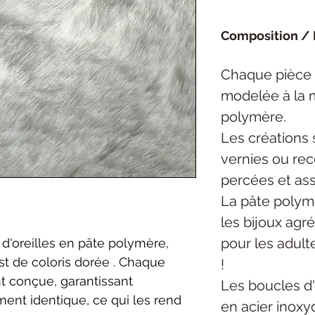
Composition / 
Chaque pièce
modelée à la 
polymère.
Les créations 
vernies ou rec
percées et as
La pâte polymè
les bijoux agré
pour les adult
d'oreilles en pâte polymère,
st de coloris dorée . Chaque
!
t conçue, garantissant
Les boucles d'
ent identique, ce qui les rend
en acier inoxy