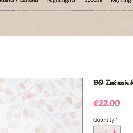
ndants / Candles
Night lights
Spoons
Key ring
BO Zoé noir 
Pric
€22.00
Quantity
*