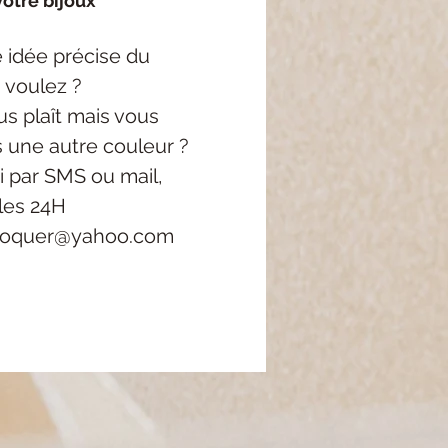
otre bijoux
 idée précise
du
 voulez ?
s plaît mais vous
s une autre couleur ?
i
par SMS ou mail,
les 24H
roquer@yahoo.com