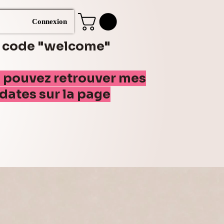
Connexion
e code "welcome"
s pouvez retrouver mes
(dates sur la page