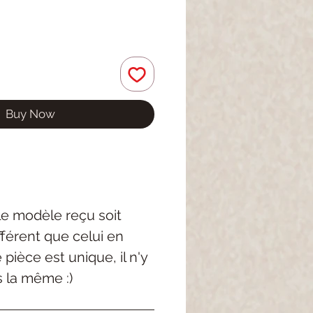
Buy Now
 le modèle reçu soit
férent que celui en
pièce est unique, il n'y
s la même :)