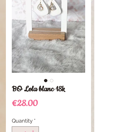
BO Lola blanc 18k
Price
€28.00
Quantity
*