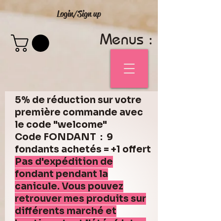
Login/Sign up
Menus :
5% de réduction sur votre
première commande avec
le code "welcome"
Code FONDANT : 9
fondants achetés = +1 offert
Pas d'expédition de
fondant pendant la
canicule. Vous pouvez
retrouver mes produits sur
différents marché et