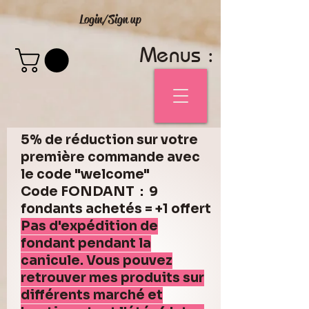
Login/Sign up
Menus :
5% de réduction sur votre
première commande avec
le code "welcome"
Code FONDANT : 9
fondants achetés = +1 offert
Pas d'expédition de
fondant pendant la
canicule. Vous pouvez
retrouver mes produits sur
différents marché et