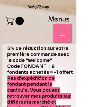
Login/Sign up
Menus :
5% de réduction sur votre
première commande avec
le code "welcome"
Code FONDANT : 9
fondants achetés = +1 offert
Pas d'expédition de
fondant pendant la
canicule. Vous pouvez
retrouver mes produits sur
différents marché et