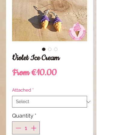
Violet Ice Cream
Sale
From
€10.00
Price
Attached
*
Quantity
*