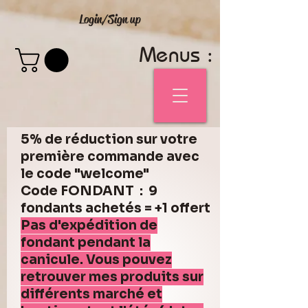
Login/Sign up
Menus :
5% de réduction sur votre
première commande avec
le code "welcome"
Code FONDANT : 9
fondants achetés = +1 offert
Pas d'expédition de
fondant pendant la
canicule. Vous pouvez
retrouver mes produits sur
différents marché et