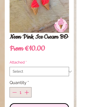
Neon Pink Ice Cream BO
Sale
From
€10.00
Price
Attached
*
Quantity
*