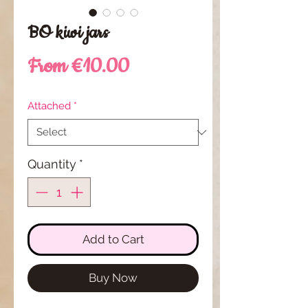
BO kiwi jars
Sale
From
€10.00
Price
Attached
*
Quantity
*
Add to Cart
Buy Now