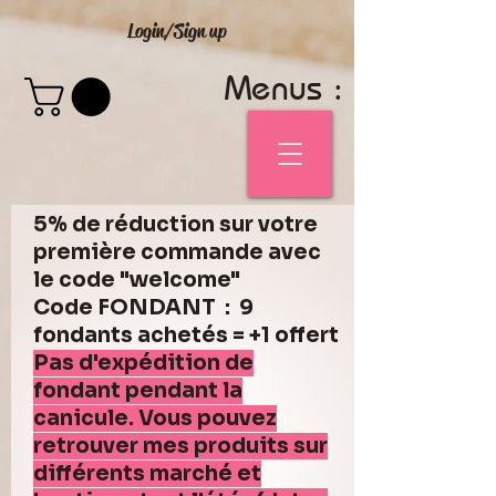
Login/Sign up
Menus :
5% de réduction sur votre
première commande avec
le code "welcome"
Code FONDANT : 9
fondants achetés = +1 offert
Pas d'expédition de
fondant pendant la
canicule. Vous pouvez
retrouver mes produits sur
différents marché et