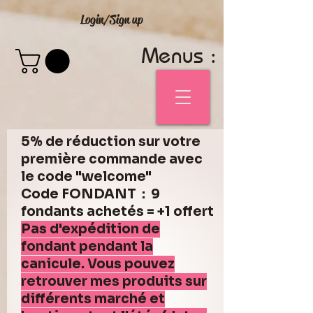
Login/Sign up
Menus :
5% de réduction sur votre
première commande avec
le code "welcome"
Code FONDANT : 9
fondants achetés = +1 offert
Pas d'expédition de
fondant pendant la
canicule. Vous pouvez
retrouver mes produits sur
différents marché et