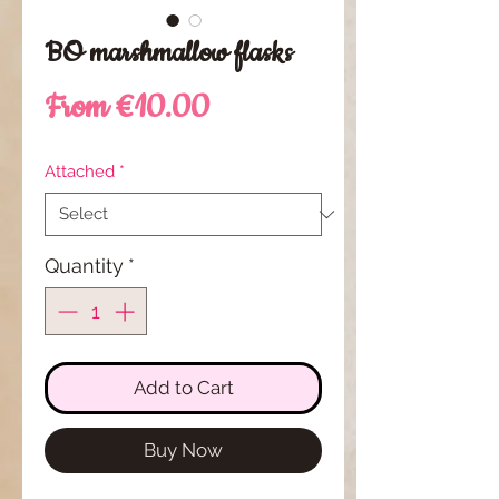
BO marshmallow flasks
Sale
From
€10.00
Price
Attached
*
Quantity
*
Add to Cart
Buy Now