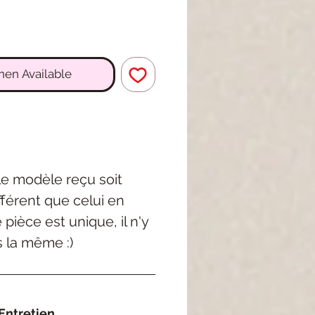
hen Available
 le modèle reçu soit
férent que celui en
pièce est unique, il n'y
s la même :)
Entretien