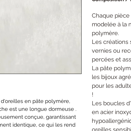
Chaque pièce
modelée à la 
polymère.
Les créations 
vernies ou rec
percées et as
La pâte polymè
les bijoux agré
pour les adult
!
d'oreilles en pâte polymère,
Les boucles d'
ache est une longue dormeuse .
en acier inoxy
eusement conçue, garantissant
hypoallergéniq
ent identique, ce qui les rend
oreilles sensibl