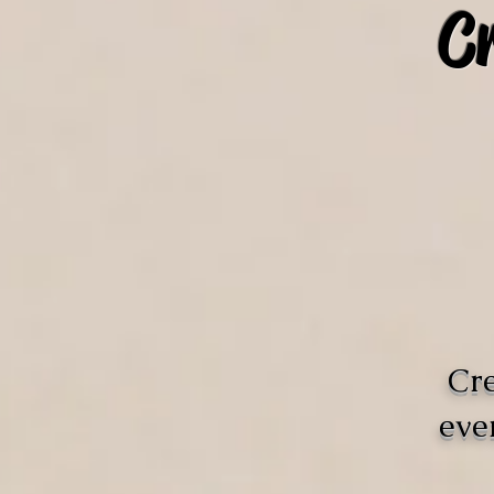
C
Cre
eve