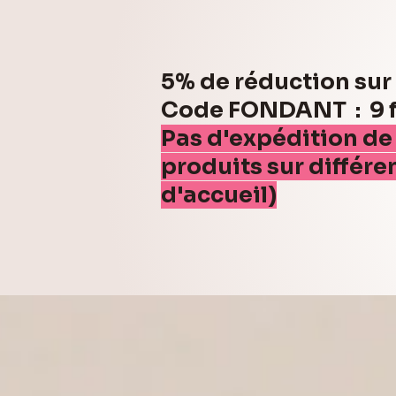
5% de réduction su
Code FONDANT : 9 fo
Pas d'expédition de
produits sur différe
d'accueil)