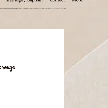
Marriage / Baptism
Contact
More
 rouge
e