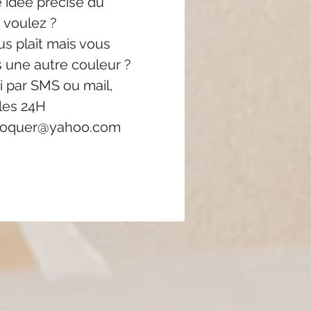
 idée précise
du
 voulez ?
s plaît mais vous
s une autre couleur ?
i
par SMS ou mail,
les 24H
roquer@yahoo.com