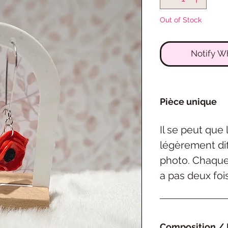
Out of Stock
Notify W
Pièce unique
Il se peut que
légèrement dif
photo. Chaque 
a pas deux foi
Composition / 