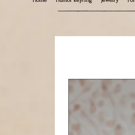
Home
Humor keyring
Jewelry
Fo