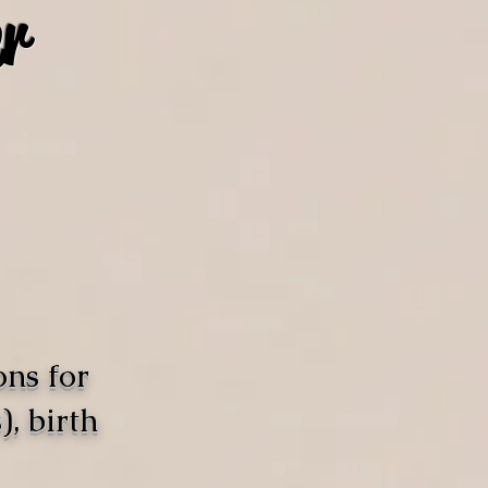
r
ons for
, birth