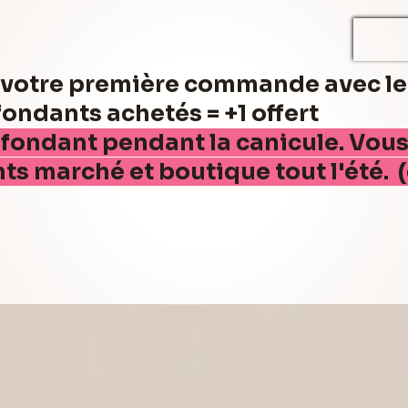
r votre première commande avec l
ndants achetés = +1 offert
 fondant pendant la canicule. Vou
nts marché et boutique tout l'été. 