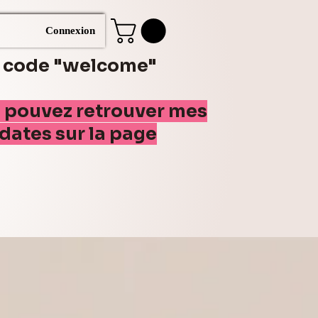
Connexion
e code "welcome"
s pouvez retrouver mes
(dates sur la page