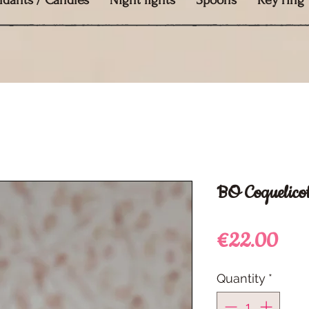
ndants / Candles
Night lights
Spoons
Key ring
BO Coquelicot
Pric
€22.00
Quantity
*