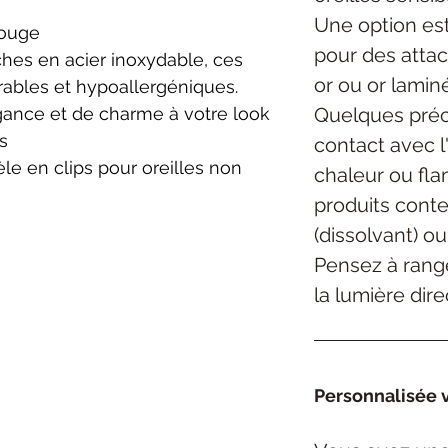
Une option est
rouge
pour des atta
hes en acier inoxydable, ces
or ou or lamin
rables et hypoallergéniques.
Quelques préca
gance et de charme à votre look
s
contact avec l
èle en clips pour oreilles non
chaleur ou fla
produits cont
(dissolvant) ou
Pensez à range
la lumière dire
Personnalisée v