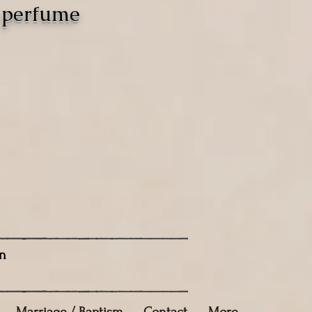
o perfume
n