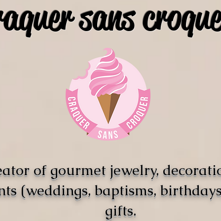
raquer sans croque
ator of gourmet jewelry, decorati
nts (weddings, baptisms, birthdays)
gifts.