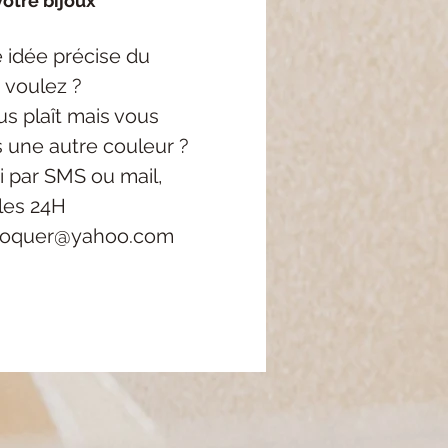
otre bijoux
 idée précise
du
 voulez ?
s plaît mais vous
s une autre couleur ?
i
par SMS ou mail,
les 24H
roquer@yahoo.com