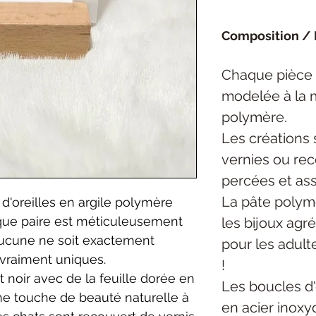
Composition / 
Chaque pièce
modelée à la 
polymère.
Les créations 
vernies ou rec
percées et as
La pâte polymè
d'oreilles en argile polymère
aque paire est méticuleusement
les bijoux agré
aucune ne soit exactement
pour les adult
 vraiment uniques.
!
t noir avec de la feuille dorée en
Les boucles d'
ne touche de beauté naturelle à
en acier inoxy