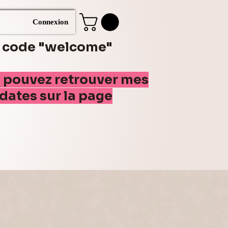
Connexion
e code "welcome"
s pouvez retrouver mes
(dates sur la page