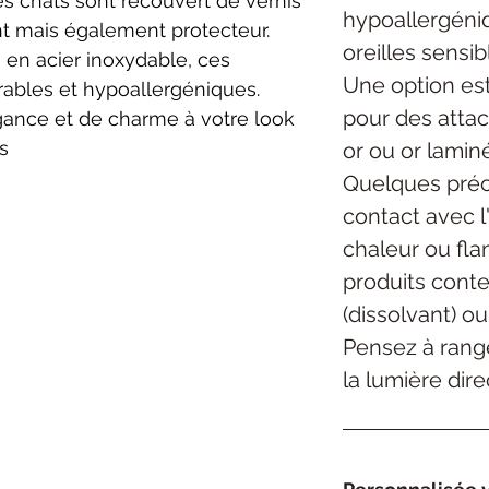
es chats sont recouvert de vernis
hypoallergéniq
ant mais également protecteur.
oreilles sensibl
 en acier inoxydable, ces
Une option est
rables et hypoallergéniques.
pour des atta
gance et de charme à votre look
s
or ou or lamin
Quelques préca
contact avec l
chaleur ou fla
produits cont
(dissolvant) ou
Pensez à range
la lumière dire