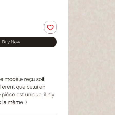
Buy Now
 le modèle reçu soit
férent que celui en
pièce est unique, il n'y
s la même :)