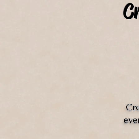
C
Cre
eve