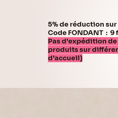
5% de réduction su
Code FONDANT : 9 fo
Pas d'expédition de
produits sur différe
d'accueil)