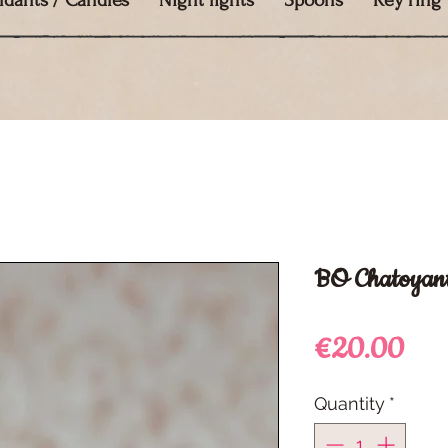
ndants / Candles
Night lights
Spoons
Key ring
BO Chatoyant
Pri
€20.00
Quantity
*