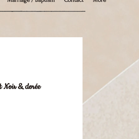
Marriage / Baptism
Contact
More
 Noir & dorée
ce