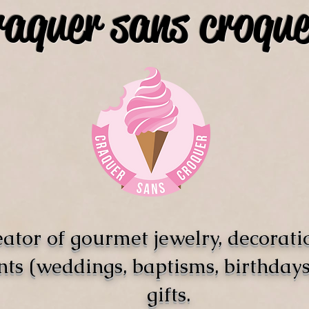
raquer sans croque
ator of gourmet jewelry, decorati
nts (weddings, baptisms, birthdays)
gifts.