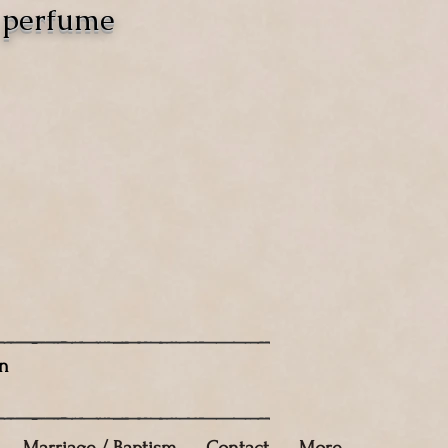
o perfume
n