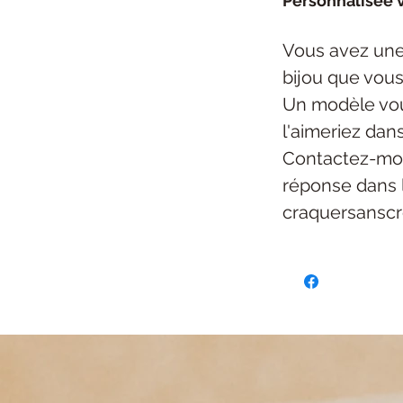
Personnalisée v
Vous avez une
bijou
que vous
Un modèle vou
l'aimeriez dan
Contactez-mo
réponse dans 
craquersansc