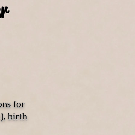
r
ons for
, birth