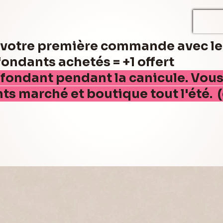
r votre première commande avec l
ndants achetés = +1 offert
 fondant pendant la canicule. Vou
nts marché et boutique tout l'été. 